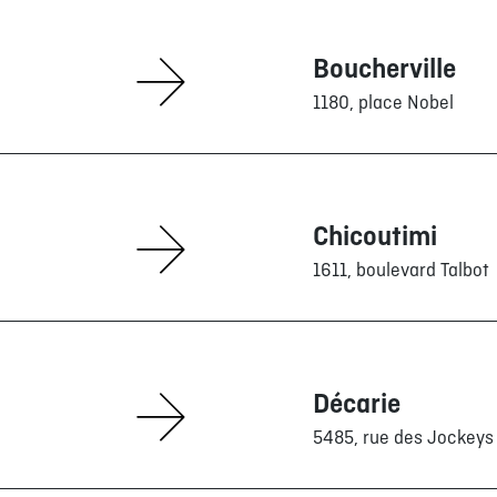
Boucherville
1180, place Nobel
Chicoutimi
1611, boulevard Talbot
LA CAGE
À PROPOS
Décarie
EN ÉPICERIE
5485, rue des Jockeys
TRAITEUR ÉVÉNEMENT