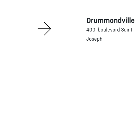
5 BUTS 8 AILES
DANS L'VESTIAIRE
Drummondville
BOUTIQUE
400, boulevard Saint-
GAGNANTS DE CONCO
Joseph
LA CAGE À L'INTERNAT
Politique de confidentialité
Politiq