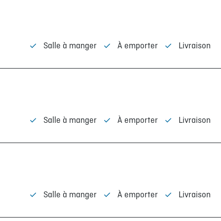
Salle à manger
À emporter
Livraison
Salle à manger
À emporter
Livraison
VIENS NOUS PARLER
NOUS JOINDRE
EMPLOIS
Salle à manger
À emporter
Livraison
IEL
DONNER VOTRE OPINION