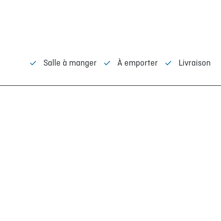
URS
Salle à manger
À emporter
Livraison
IONAL
ue cadre sur la protection des renseignements personnels
Modalités et conditions Club Cage