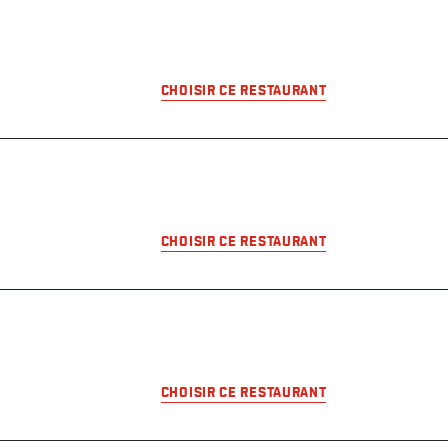
CHOISIR CE RESTAURANT
CHOISIR CE RESTAURANT
DEVIENS MEMBRE
CLUB CAGE
Télécharge l'appli et profites dès
CHOISIR CE RESTAURANT
maintenant d’avantages et
récompenses exclusives.