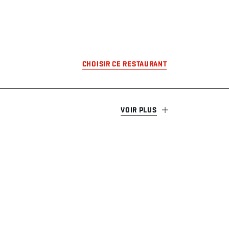
CHOISIR CE RESTAURANT
VOIR PLUS
Conditions d'utilisation des cartes-cadeaux
Modalités et conditions Ueat