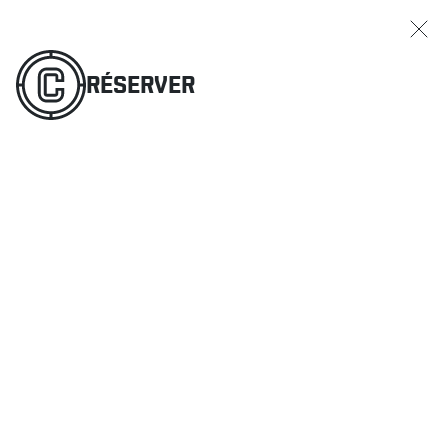
RÉSERVER
COMMANDER
MENU
RÉSERVER
RESTAURANTS
OFFRES ET PROMOTIONS
CARTES-CADEAUX
HORAIRE DES SPORTS
RÉSERVER
COMMANDER