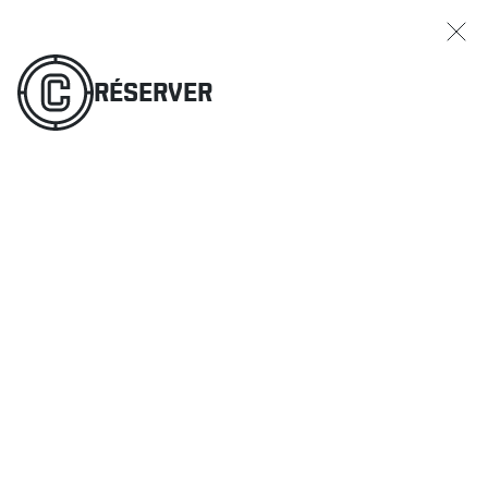
RÉSERVER
COMMANDER
MENU
RÉSERVER
RESTAURANTS
OFFRES ET PROMOTIONS
CARTES-CADEAUX
HORAIRE DES SPORTS
RÉSERVER
COMMANDER