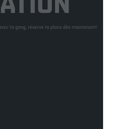
ATION
 avec ta gang, réserve ta place dès maintenant!
VIENS NOUS PARLER
NOUS JOINDRE
EMPLOIS