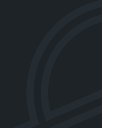
IEL
DONNER VOTRE OPINION
URS
IONAL
ue cadre sur la protection des renseignements personnels
Modalités et conditions Club Cage