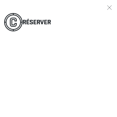
RÉSERVER
COMMANDER
MENU
RÉSERVER
RESTAURANTS
OFFRES ET PROMOTIONS
CARTES-CADEAUX
HORAIRE DES SPORTS
RÉSERVER
COMMANDER