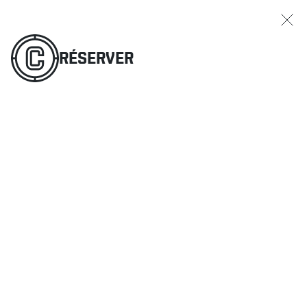
RÉSERVER
COMMANDER
MENU
RÉSERVER
RESTAURANTS
OFFRES ET PROMOTIONS
CARTES-CADEAUX
HORAIRE DES SPORTS
RÉSERVER
COMMANDER