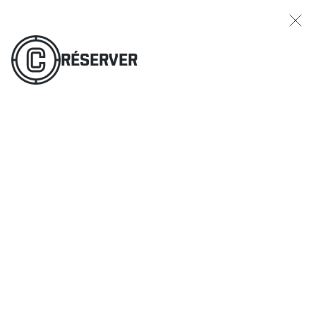
RÉSERVER
COMMANDER
MENU
RÉSERVER
RESTAURANTS
OFFRES ET PROMOTIONS
CARTES-CADEAUX
HORAIRE DES SPORTS
RÉSERVER
COMMANDER