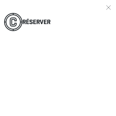
RÉSERVER
COMMANDER
MENU
RÉSERVER
RESTAURANTS
OFFRES ET PROMOTIONS
CARTES-CADEAUX
HORAIRE DES SPORTS
RÉSERVER
COMMANDER