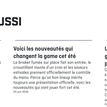
USSI
Voici les nouveautés qui
Bouffe
changent la game cet été
g
s
La brisket fumée sur place fait son entrée, le
p
croustillant monte d’un cran et les saveurs
C
estivales prennent officiellement le contrôle
é
du menu. Parce qu’un bon lineup mérite
n
toujours une présentation officielle, voici les
o
nouveautés qui vont jouer fort cet été.
t
05 juin 2026
C
s
02