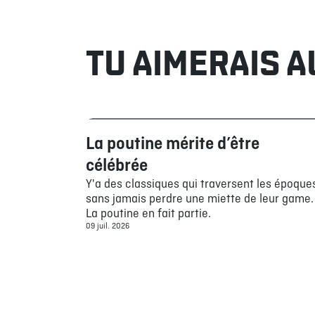
TU AIMERAIS A
La poutine mérite d’être
Bouffe
célébrée
Y'a des classiques qui traversent les époque
sans jamais perdre une miette de leur game.
La poutine en fait partie.
09 juil. 2026