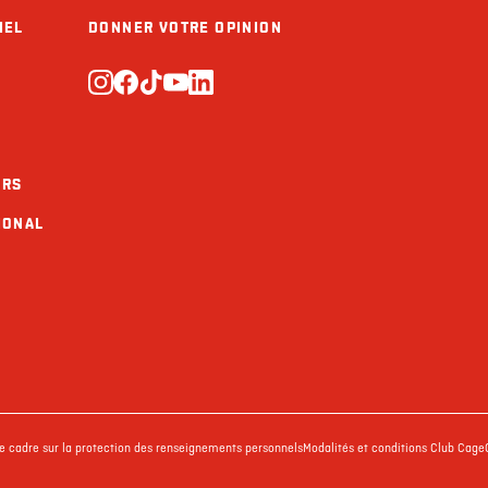
IEL
DONNER VOTRE OPINION
URS
IONAL
ue cadre sur la protection des renseignements personnels
Modalités et conditions Club Cage