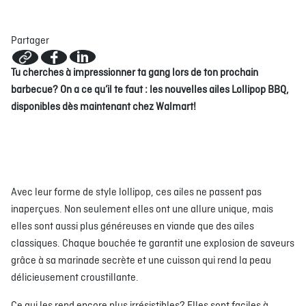
Partager
À PROPOS
EMPLOIS
EN ÉPICERIE
BOUTIQUE
Tu cherches à impressionner ta gang lors de ton prochain
TRAITEUR ÉVÉNEMENTIEL
NOUS JOINDRE
barbecue? On a ce qu’il te faut : les nouvelles ailes Lollipop BBQ,
DONNER VOTRE OPINION
disponibles dès maintenant chez Walmart!
Avec leur forme de style lollipop, ces ailes ne passent pas
inaperçues. Non seulement elles ont une allure unique, mais
elles sont aussi plus généreuses en viande que des ailes
classiques. Chaque bouchée te garantit une explosion de saveurs
grâce à sa marinade secrète et une cuisson qui rend la peau
délicieusement croustillante.