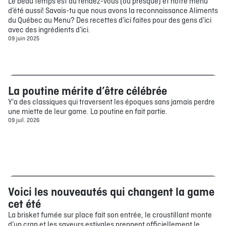
Le beau temps est au rendez-vous (ou presque) et notre menu
d’été aussi! Savais-tu que nous avons la reconnaissance Aliments
du Québec au Menu? Des recettes d’ici faites pour des gens d’ici
avec des ingrédients d’ici.
09 juin 2025
La poutine mérite d’être célébrée
Bouffe
Y'a des classiques qui traversent les époques sans jamais perdre
une miette de leur game. La poutine en fait partie.
09 juil. 2026
Voici les nouveautés qui changent la game
Bouffe
cet été
La brisket fumée sur place fait son entrée, le croustillant monte
d’un cran et les saveurs estivales prennent officiellement le