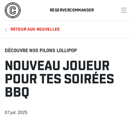
RÉSERVER
COMMANDER
MENU
RETOUR AUX NOUVELLES
RESTAURANTS
OFFRES ET PROMOTIONS
DÉCOUVRE NOS PILONS LOLLIPOP
NOUVEAU JOUEUR
CARTES-CADEAUX
POUR TES SOIRÉES
HORAIRE DES SPORTS
BBQ
RÉSERVER
07 juil. 2025
COMMANDER