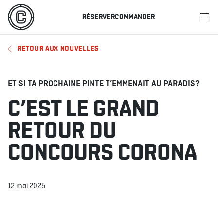
RÉSERVER
COMMANDER
MENU
RETOUR AUX NOUVELLES
RESTAURANTS
OFFRES ET PROMOTIONS
ET SI TA PROCHAINE PINTE T’EMMENAIT AU PARADIS?
C’EST LE GRAND
CARTES-CADEAUX
RETOUR DU
HORAIRE DES SPORTS
CONCOURS CORONA
RÉSERVER
12 mai 2025
COMMANDER