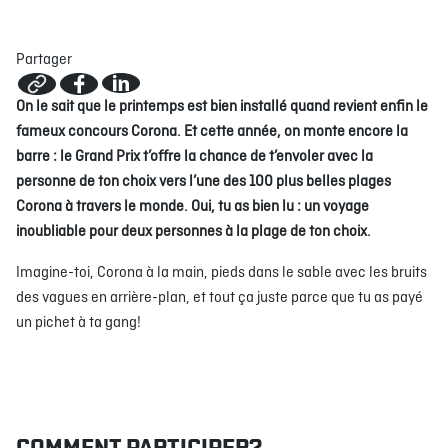
Partager
À PROPOS
EMPLOIS
EN ÉPICERIE
BOUTIQUE
On le sait que le printemps est bien installé quand revient enfin le
TRAITEUR ÉVÉNEMENTIEL
NOUS JOINDRE
fameux concours Corona. Et cette année, on monte encore la
DONNER VOTRE OPINION
barre : le Grand Prix t’offre la chance de t’envoler avec la
personne de ton choix vers l’une des 100 plus belles plages
Corona à travers le monde. Oui, tu as bien lu : un voyage
inoubliable pour deux personnes à la plage de ton choix.
Imagine-toi, Corona à la main, pieds dans le sable avec les bruits
des vagues en arrière-plan, et tout ça juste parce que tu as payé
un pichet à ta gang!