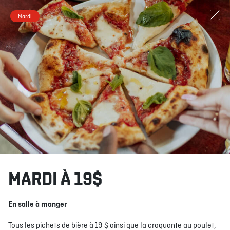
Mardi
RÉSERVER
COMMANDER
MENU
RESTAURANTS
OFFRES ET PROMOTIONS
CARTES-CADEAUX
CLUB CAGE
HORAIRE DES SPORTS
OFFRES ET
MARDI À 19$
PROMOTIONS
RÉSERVER
en salle à manger
COMMANDER
Tous les pichets de bière à 19 $ ainsi que la croquante au poulet,