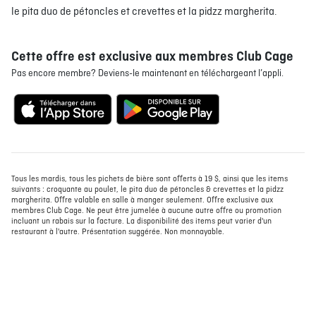
le pita duo de pétoncles et crevettes et la pidzz margherita.
Deviens membre Club Cage
À PROPOS
EMPLOIS
EN ÉPICERIE
BOUTIQUE
Cette offre est exclusive aux membres Club Cage
Télécharge l'appli et profites dès maintenant
Pas encore membre? Deviens-le maintenant en téléchargeant l’appli.
TRAITEUR ÉVÉNEMENTIEL
NOUS JOINDRE
d’avantages et récompenses exclusives.
DONNER VOTRE OPINION
Tous les mardis, tous les pichets de bière sont offerts à 19 $, ainsi que les items
suivants : croquante au poulet, le pita duo de pétoncles & crevettes et la pidzz
margherita. Offre valable en salle à manger seulement. Offre exclusive aux
membres Club Cage. Ne peut être jumelée à aucune autre offre ou promotion
incluant un rabais sur la facture. La disponibilité des items peut varier d'un
restaurant à l'autre. Présentation suggérée. Non monnayable.
OFFRES EXCLUSIVES AUX
MEMBRES