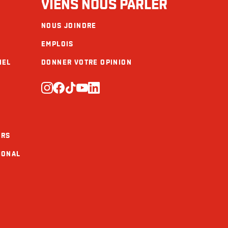
VIENS NOUS PARLER
Glucides
2 g
Fibres 0 g
NOUS JOINDRE
EMPLOIS
Sucres 1 g
IEL
DONNER VOTRE OPINION
Protéines
26 g
Vitamine A
Vitamine C
Calcium
10 mg
URS
Fer
2,5 mg
IONAL
Potassium
400 mg
Polyinsaturés
2 g
Oméga-6
1.5 g