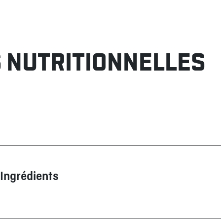
 NUTRITIONNELLES
Ingrédients
Boeuf, sauce (huile de canola, cornichons, moutarde de Dijon