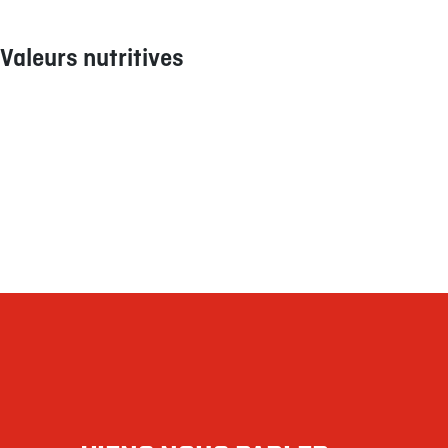
œuf entier liquide, échalote française, huile d’olive extra vierg
sauce Worcestershire, sriracha).
Valeurs nutritives
1 portion (135 g)
Teneur
Calories
220
Lipides
12 g
saturés 2 g
+ trans 0,2 g
Cholestérol
60 mg
Sodium
400 mg