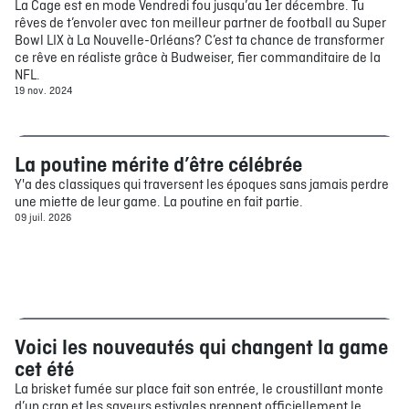
La Cage est en mode Vendredi fou jusqu’au 1er décembre. Tu
rêves de t’envoler avec ton meilleur partner de football au Super
Bowl LIX à La Nouvelle-Orléans? C’est ta chance de transformer
ce rêve en réaliste grâce à Budweiser, fier commanditaire de la
NFL.
19 nov. 2024
La poutine mérite d’être célébrée
Bouffe
Y'a des classiques qui traversent les époques sans jamais perdre
une miette de leur game. La poutine en fait partie.
09 juil. 2026
Voici les nouveautés qui changent la game
Bouffe
cet été
La brisket fumée sur place fait son entrée, le croustillant monte
d’un cran et les saveurs estivales prennent officiellement le