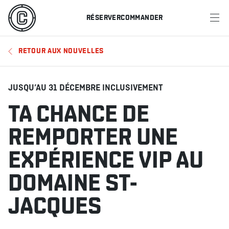
RÉSERVER
COMMANDER
MENU
RETOUR AUX NOUVELLES
RESTAURANTS
OFFRES ET PROMOTIONS
JUSQU’AU 31 DÉCEMBRE INCLUSIVEMENT
TA CHANCE DE
CARTES-CADEAUX
REMPORTER UNE
HORAIRE DES SPORTS
EXPÉRIENCE VIP AU
DOMAINE ST-
RÉSERVER
JACQUES
COMMANDER