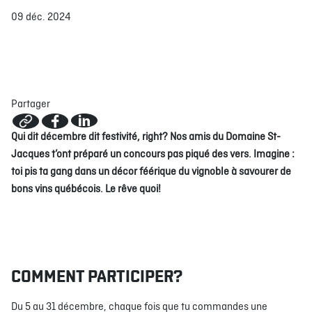
09 déc. 2024
À PROPOS
EMPLOIS
EN ÉPICERIE
BOUTIQUE
TRAITEUR ÉVÉNEMENTIEL
NOUS JOINDRE
Partager
DONNER VOTRE OPINION
Qui dit décembre dit festivité, right? Nos amis du Domaine St-
Jacques t’ont préparé un concours pas piqué des vers. Imagine :
toi pis ta gang dans un décor féérique du vignoble à savourer de
bons vins québécois. Le rêve quoi!
COMMENT PARTICIPER?
Du 5 au 31 décembre, chaque fois que tu commandes une