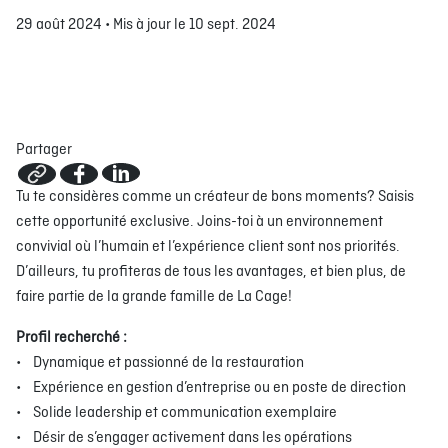
29 août 2024
•
Mis à jour le 10 sept. 2024
À PROPOS
EMPLOIS
EN ÉPICERIE
BOUTIQUE
TRAITEUR ÉVÉNEMENTIEL
NOUS JOINDRE
Partager
DONNER VOTRE OPINION
Tu te considères comme un créateur de bons moments? Saisis
cette opportunité exclusive. Joins-toi à un environnement
convivial où l’humain et l’expérience client sont nos priorités.
D’ailleurs, tu profiteras de tous les avantages, et bien plus, de
faire partie de la grande famille de La Cage!
Profil recherché :
• Dynamique et passionné de la restauration
• Expérience en gestion d’entreprise ou en poste de direction
• Solide leadership et communication exemplaire
• Désir de s’engager activement dans les opérations