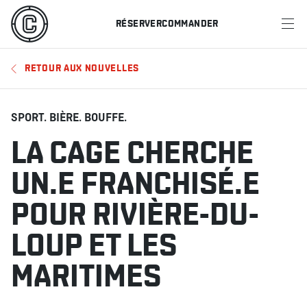
RÉSERVER
COMMANDER
MENU
RETOUR AUX NOUVELLES
RESTAURANTS
OFFRES ET PROMOTIONS
SPORT. BIÈRE. BOUFFE.
LA CAGE CHERCHE
CARTES-CADEAUX
UN.E FRANCHISÉ.E
HORAIRE DES SPORTS
POUR RIVIÈRE-DU-
LOUP ET LES
RÉSERVER
MARITIMES
COMMANDER