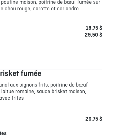
 poutine maison, poitrine de bœuf fumée sur
e chou rouge, carotte et coriandre
18,75 $
29,50 $
risket fumée
anal aux oignons frits, poitrine de bœuf
 laitue romaine, sauce brisket maison,
avec frites
26,75 $
tes