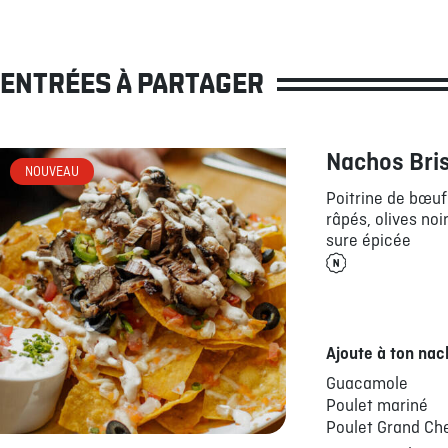
ENTRÉES À PARTAGER
Nachos Bri
NOUVEAU
Poitrine de bœu
râpés, olives noi
sure épicée
Ajoute à ton nac
Guacamole
Poulet mariné
Poulet Grand Ch