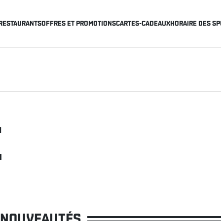
RESTAURANTS
OFFRES ET PROMOTIONS
CARTES-CADEAUX
HORAIRE DES SP
E
NOUVEAUTÉS