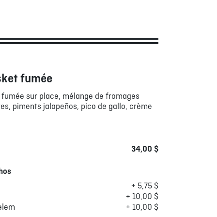
sket fumée
f fumée sur place, mélange de fromages
res, piments jalapeños, pico de gallo, crème
34,00 $
hos
+ 5,75 $
+ 10,00 $
elem
+ 10,00 $