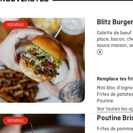
Blitz Burge
NOUVEAU
Galette de bœuf 
place, bacon, ch
sauce maison, se
Remplace tes fri
Mini bloc d'oign
Frites de patate
Poutine
Voir toutes les o
Poutine Bri
NOUVEAU
Frites de pommes