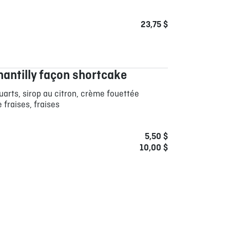
23,75 $
hantilly façon shortcake
arts, sirop au citron, crème fouettée
 fraises, fraises
5,50 $
10,00 $