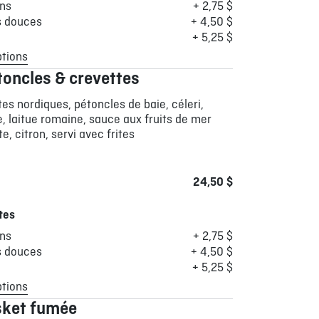
ons
+ 2,75 $
s douces
+ 4,50 $
+ 5,25 $
ptions
toncles & crevettes
tes nordiques, pétoncles de baie, céleri,
e, laitue romaine, sauce aux fruits de mer
e, citron, servi avec frites
24,50 $
tes
ons
+ 2,75 $
s douces
+ 4,50 $
+ 5,25 $
ptions
sket fumée