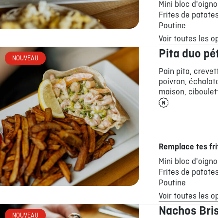
Mini bloc d'oign
Frites de patate
Poutine
Voir toutes les o
Pita duo pé
NOUVEAU
Pain pita, crevet
poivron, échalot
maison, ciboulett
Remplace tes fri
Mini bloc d'oign
Frites de patate
Poutine
Voir toutes les o
Nachos Bri
NOUVEAU