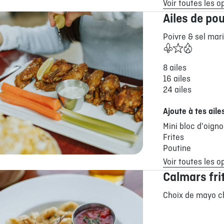
Voir toutes les o
Ailes de pou
Poivre & sel mari
8 ailes
16 ailes
24 ailes
Ajoute à tes aile
Mini bloc d'oign
Frites
Poutine
Voir toutes les o
Calmars fri
Choix de mayo c