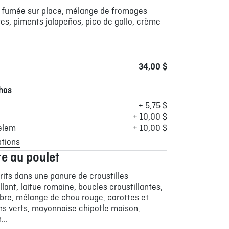
f fumée sur place, mélange de fromages
res, piments jalapeños, pico de gallo, crème
34,00 $
hos
+ 5,75 $
+ 10,00 $
elem
+ 10,00 $
ptions
e au poulet
frits dans une panure de croustilles
lant, laitue romaine, boucles croustillantes,
re, mélange de chou rouge, carottes et
ns verts, mayonnaise chipotle maison,
...