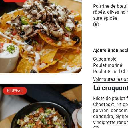
Poitrine de bœu
râpés, olives noi
sure épicée
Ajoute à ton nac
Guacamole
Poulet mariné
Poulet Grand Ch
Voir toutes les o
La croquant
NOUVEAU
Filets de poulet 
Cheetos©, riz col
poivron, concomb
coriandre, oigno
vinaigrette ranch