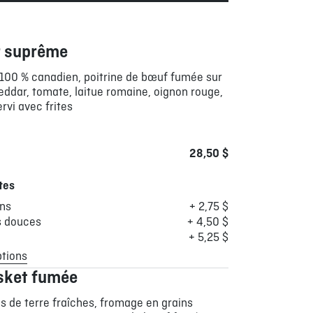
r suprême
100 % canadien, poitrine de bœuf fumée sur
eddar, tomate, laitue romaine, oignon rouge,
rvi avec frites
28,50 $
tes
ons
+ 2,75 $
s douces
+ 4,50 $
+ 5,25 $
ptions
sket fumée
 de terre fraîches, fromage en grains