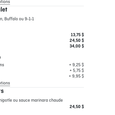
ptions
let
n, Buffalo ou 9‑1‑1
13,75 $
24,50 $
34,00 $
s
ons
+ 9,25 $
+ 5,75 $
+ 9,95 $
ptions
ts
hipotle ou sauce marinara chaude
24,50 $