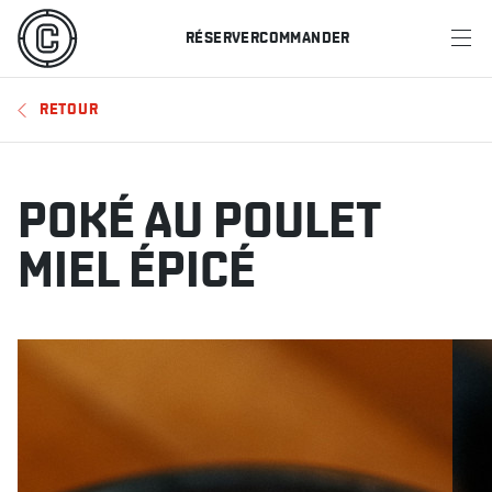
RÉSERVER
COMMANDER
MENU
RETOUR
RESTAURANTS
OFFRES ET PROMOTIONS
POKÉ AU POULET
CARTES-CADEAUX
MIEL ÉPICÉ
HORAIRE DES SPORTS
RÉSERVER
COMMANDER