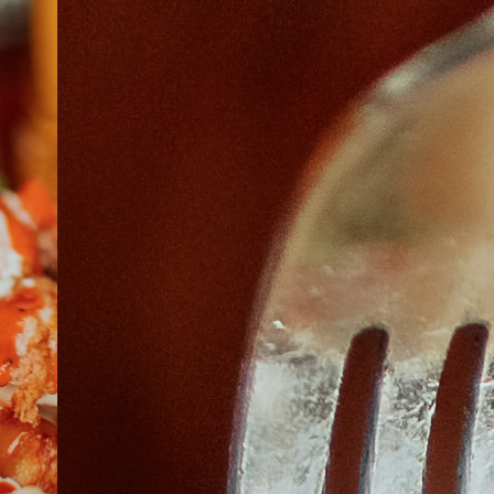
À PROPOS
EMPLOIS
EN ÉPICERIE
BOUTIQUE
TRAITEUR ÉVÉNEMENTIEL
NOUS JOINDRE
DONNER VOTRE OPINION