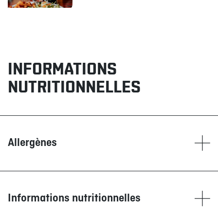
INFORMATIONS
NUTRITIONNELLES
Allergènes
Contient
Blé/Gluten
Glutamate (GMS)
Informations nutritionnelles
Maïs
Moutarde