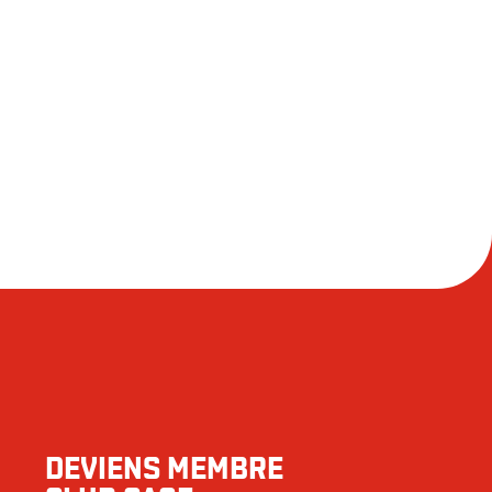
Noix
1280
87
e tenus responsables d’une réaction allergique à la suite
7
77
940
92
8
11
DEVIENS MEMBRE
36