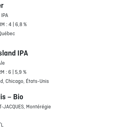
er
 IPA
RM : 4 | 6,8 %
 Québec
sland IPA
Ale
RM : 6 | 5,9 %
d, Chicago, États-Unis
is – Bio
T-JACQUES, Montérégie
/L