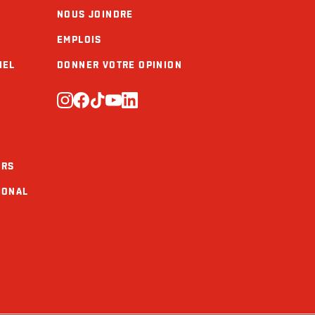
NOUS JOINDRE
Calcium (mg)
EMPLOIS
Fer (mg)
IEL
DONNER VOTRE OPINION
Omega-3
URS
IONAL