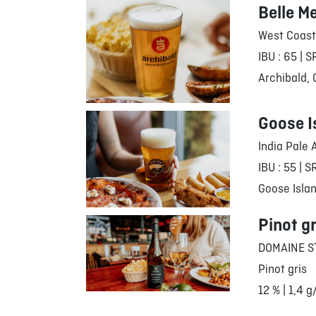
Belle M
West Coast
IBU : 65 | S
Archibald,
Goose I
India Pale 
IBU : 55 | S
Goose Islan
Pinot gr
DOMAINE S
Pinot gris
12 % | 1,4 g