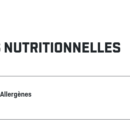
 NUTRITIONNELLES
Allergènes
Contient
Peut contenir
Blé/Gluten
Fruits de mer