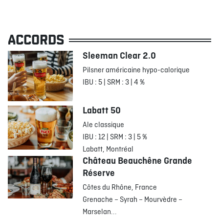
ACCORDS
Sleeman Clear 2.0
Pilsner américaine hypo-calorique
IBU : 5 | SRM : 3 | 4 %
Labatt 50
Ale classique
IBU : 12 | SRM : 3 | 5 %
Labatt, Montréal
Château Beauchêne Grande
Réserve
Côtes du Rhône, France
Grenache – Syrah – Mourvèdre –
Marselan...