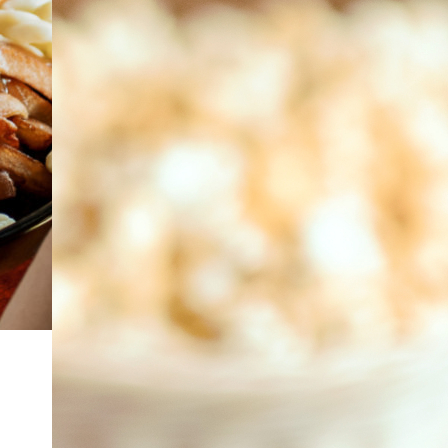
À PROPOS
EMPLOIS
EN ÉPICERIE
BOUTIQUE
TRAITEUR ÉVÉNEMENTIEL
NOUS JOINDRE
DONNER VOTRE OPINION