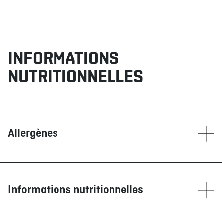
INFORMATIONS
NUTRITIONNELLES
Allergènes
Contient
Blé/Gluten
Glutamate (GMS)
Informations nutritionnelles
Maïs
Moutarde
Calories
1508
Poissons