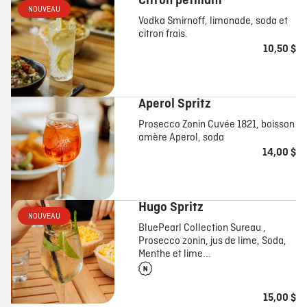
Citron pétillant
NOUVEAU
Vodka Smirnoff, limonade, soda et
citron frais.
À PROPOS
EMPLOIS
EN ÉPICERIE
BOUTIQUE
10,50 $
TRAITEUR ÉVÉNEMENTIEL
NOUS JOINDRE
Aperol Spritz
DONNER VOTRE OPINION
Prosecco Zonin Cuvée 1821, boisson
amère Aperol, soda
14,00 $
Hugo Spritz
NOUVEAU
BluePearl Collection Sureau ,
Prosecco zonin, jus de lime, Soda,
Menthe et lime...
15,00 $