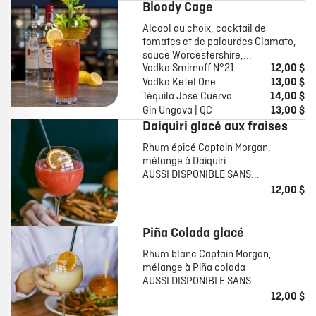
Bloody Cage
Alcool au choix, cocktail de
tomates et de palourdes Clamato,
sauce Worcestershire,...
Vodka Smirnoff N°21
12,00 $
Vodka Ketel One
13,00 $
Téquila Jose Cuervo
14,00 $
Gin Ungava | QC
13,00 $
Daiquiri glacé aux fraises
Rhum épicé Captain Morgan,
mélange à Daiquiri
AUSSI DISPONIBLE SANS...
12,00 $
Piña Colada glacé
Rhum blanc Captain Morgan,
mélange à Piña colada
AUSSI DISPONIBLE SANS...
12,00 $