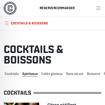
RÉSERVER
COMMANDER
MENU
COCKTAILS & BOISSONS
RESTAURANTS
OFFRES ET PROMOTIONS
COCKTAILS &
CARTES-CADEAUX
BOISSONS
HORAIRE DES SPORTS
Cocktails
Spiritueux
Cafés glorieux
Sans alcool
Boissons
RÉSERVER
COCKTAILS
COMMANDER