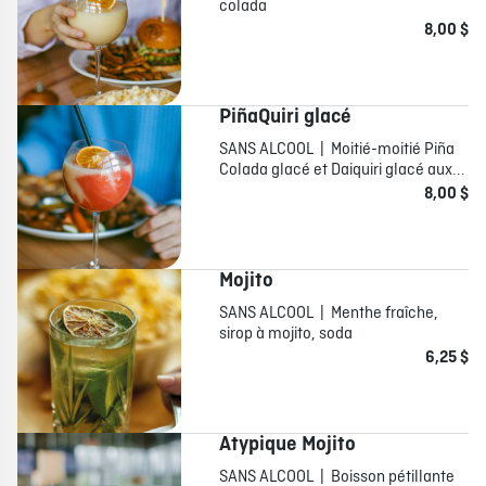
colada
8,00 $
PiñaQuiri glacé
SANS ALCOOL | Moitié-moitié Piña
Colada glacé et Daiquiri glacé aux...
8,00 $
Mojito
SANS ALCOOL | Menthe fraîche,
sirop à mojito, soda
6,25 $
Atypique Mojito
SANS ALCOOL | Boisson pétillante