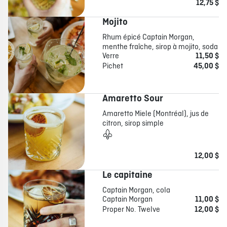
12,75 $
Mojito
Rhum épicé Captain Morgan,
menthe fraîche, sirop à mojito, soda
Verre
11,50 $
Pichet
45,00 $
Amaretto Sour
Amaretto Miele (Montréal), jus de
citron, sirop simple
12,00 $
Le capitaine
Captain Morgan, cola
Captain Morgan
11,00 $
Proper No. Twelve
12,00 $