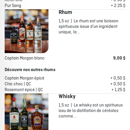
Ketel One
+ 0.50 $
Pur Sang
+ 2.25 $
Rhum
1,5 oz | Le rhum est une boisson
spiritueuse issue d’un ingrédient
unique, la...
Captain Morgan blanc
9,00 $
Découvre nos autres rhums
Captain Morgan épicé
+ 0,50 $
Chic choc | QC
+ 0,50 $
Rosemont épicé | QC
+ 1,25 $
Whisky
1,5 oz | Le whisky est un spiritueux
issu de la distillation de céréales
comme...