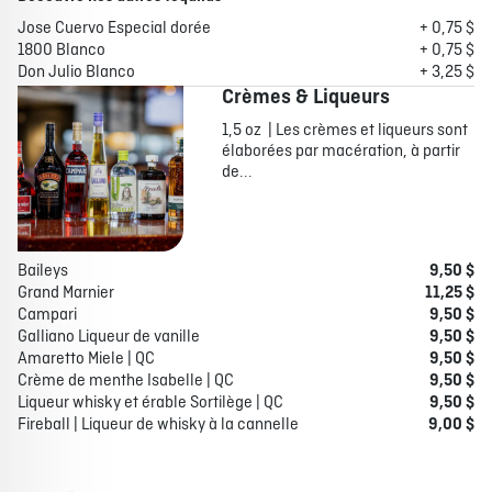
Jose Cuervo Especial dorée
+ 0,75 $
1800 Blanco
+ 0,75 $
Don Julio Blanco
+ 3,25 $
Crèmes & Liqueurs
1,5 oz | Les crèmes et liqueurs sont
élaborées par macération, à partir
de...
Baileys
9,50 $
Grand Marnier
11,25 $
Campari
9,50 $
Galliano Liqueur de vanille
9,50 $
Amaretto Miele | QC
9,50 $
Crème de menthe Isabelle | QC
9,50 $
Liqueur whisky et érable Sortilège | QC
9,50 $
Fireball | Liqueur de whisky à la cannelle
9,00 $