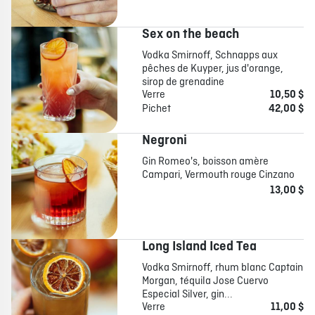
Sex on the beach
Vodka Smirnoff, Schnapps aux
pêches de Kuyper, jus d'orange,
sirop de grenadine
Verre
10,50 $
Pichet
42,00 $
Negroni
Gin Romeo's, boisson amère
Campari, Vermouth rouge Cinzano
13,00 $
Long Island Iced Tea
Vodka Smirnoff, rhum blanc Captain
Morgan, téquila Jose Cuervo
Especial Silver, gin...
Verre
11,00 $