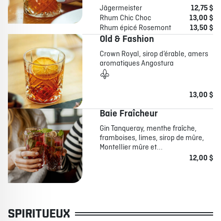
Jägermeister
12,75 $
Rhum Chic Choc
13,00 $
Rhum épicé Rosemont
13,50 $
Old & Fashion
Crown Royal, sirop d’érable, amers
aromatiques Angostura
13,00 $
Baie Fraîcheur
Gin Tanqueray, menthe fraîche,
framboises, limes, sirop de mûre,
Montellier mûre et...
12,00 $
SPIRITUEUX