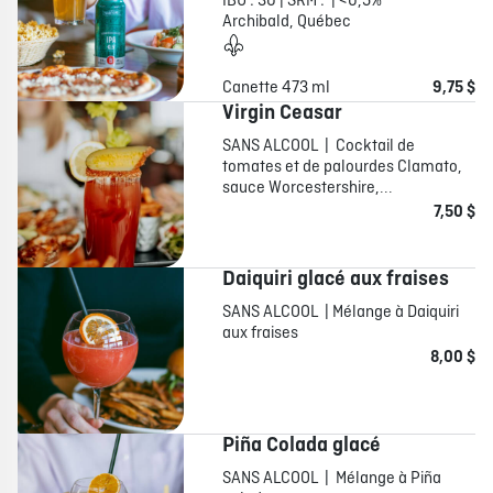
IBU : 30 | SRM : | <0,5%
Archibald, Québec
Canette 473 ml
9,75 $
Virgin Ceasar
SANS ALCOOL | Cocktail de
tomates et de palourdes Clamato,
sauce Worcestershire,...
7,50 $
Daiquiri glacé aux fraises
SANS ALCOOL | Mélange à Daiquiri
aux fraises
8,00 $
Piña Colada glacé
SANS ALCOOL | Mélange à Piña