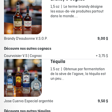
1,5 oz | Le terme brandy désigne
les eaux-de-vie produites partout
dans le monde....
Brandy D'eaubonne V.S.O.P.
9,00 $
Découvre nos autres cognacs
Courvoisier V.S | Cognac
+ 3,75 $
Téquila
1.5 oz | Obtenue par fermentation
de la sève de l’agave, la téquila est
un peu...
Jose Cuervo Especial argentée
9,50 $
Découvre nos autres téquilas