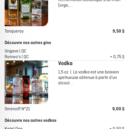
fermentation alcoolique d'un malt
(orge,...
Tanqueray
9,50 $
Découvre nos autres gins
Ungava | QC
Romeo's | QC
+ 0,75 $
Vodka
1,5 oz | La vodka est une boisson
spiritueuse obtenue à partir d’un
alcool...
Smirnoff N°21
9,00 $
Découvre nos autres vodkas