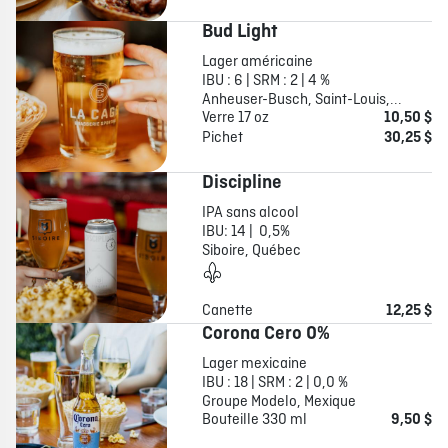
Bud Light
Lager américaine
IBU : 6 | SRM : 2 | 4 %
Anheuser-Busch, Saint-Louis,...
Verre 17 oz
10,50 $
Pichet
30,25 $
Discipline
IPA sans alcool
IBU: 14 | 0,5%
Siboire, Québec
Canette
12,25 $
Corona Cero 0%
Lager mexicaine
IBU : 18 | SRM : 2 | 0,0 %
Groupe Modelo, Mexique
Bouteille 330 ml
9,50 $