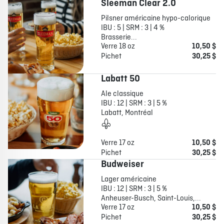
Sleeman Clear 2.0
Pilsner américaine hypo-calorique
IBU : 5 | SRM : 3 | 4 %
Brasserie...
Verre 18 oz
10,50 $
Pichet
30,25 $
Labatt 50
Ale classique
IBU : 12 | SRM : 3 | 5 %
Labatt, Montréal
Verre 17 oz
10,50 $
Pichet
30,25 $
Budweiser
Lager américaine
IBU : 12 | SRM : 3 | 5 %
Anheuser-Busch, Saint-Louis,...
Verre 17 oz
10,50 $
Pichet
30,25 $