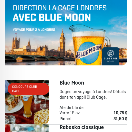
À PROPOS
EMPLOIS
EN ÉPICERIE
BOUTIQUE
TRAITEUR ÉVÉNEMENTIEL
NOUS JOINDRE
DONNER VOTRE OPINION
Blue Moon
CONCOURS CLUB
Gagne un voyage à Londres! Détails
CAGE
dans ton appli Club Cage.
Ale de blé de...
Verre 16 oz
10,75 $
Pichet
31,50 $
Rabaska classique