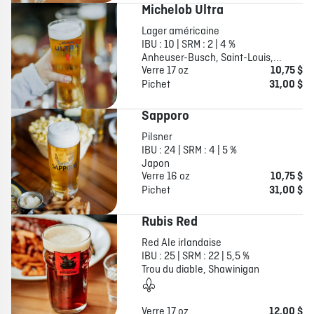
Michelob Ultra
Lager américaine
IBU : 10 | SRM : 2 | 4 %
Anheuser-Busch, Saint-Louis,...
Verre 17 oz
10,75 $
Pichet
31,00 $
Sapporo
Pilsner
IBU : 24 | SRM : 4 | 5 %
Japon
Verre 16 oz
10,75 $
Pichet
31,00 $
Rubis Red
Red Ale irlandaise
IBU : 25 | SRM : 22 | 5,5 %
Trou du diable, Shawinigan
Verre 17 oz
12,00 $