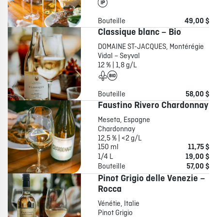
Bouteille
49,00 $
Classique blanc – Bio
DOMAINE ST-JACQUES, Montérégie
Vidal – Seyval
12 % | 1,8 g/L
Bouteille
58,00 $
Faustino Rivero Chardonnay
Meseta, Espagne
Chardonnay
12,5 % | <2 g/L
150 ml
11,75 $
1/4 L
19,00 $
Bouteille
57,00 $
Pinot Grigio delle Venezie –
Rocca
Vénétie, Italie
Pinot Grigio