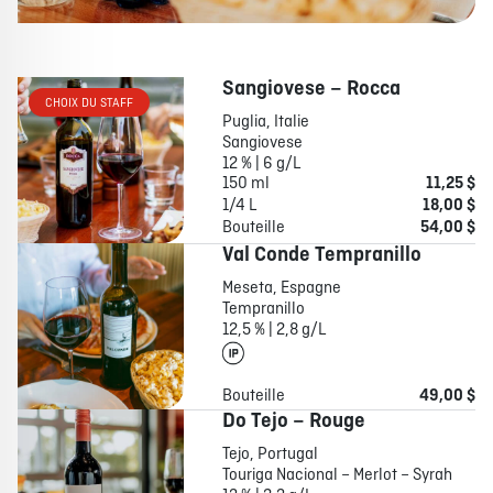
Sangiovese – Rocca
CHOIX DU STAFF
Puglia, Italie
Sangiovese
12 % | 6 g/L
150 ml
11,25 $
1/4 L
18,00 $
Bouteille
54,00 $
Val Conde Tempranillo
Meseta, Espagne
Tempranillo
12,5 % | 2,8 g/L
Bouteille
49,00 $
Do Tejo – Rouge
Tejo, Portugal
Touriga Nacional – Merlot – Syrah