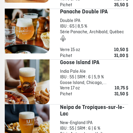
Pichet
35,50 $
Panache Double IPA
Double IPA
IBU : 65 | 8,5 %
Série Panache, Archibald, Québec
Verre 15 oz
10,50 $
Pichet
31,00 $
Goose Island IPA
India Pale Ale
IBU : 55 | SRM : 6 | 5,9 %
Goose Island, Chicago,...
Verre 17 oz
10,75 $
Pichet
31,50 $
Neipa de Tropiques-sur-le-
Lac
New-England IPA
IBU : 55 | SRM : 6 | 6 %