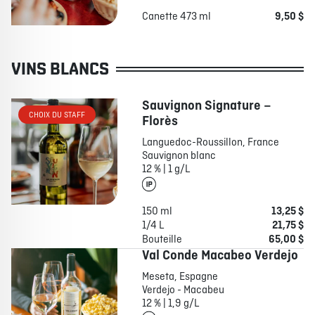
Canette 473 ml
9,50 $
VINS BLANCS
Sauvignon Signature –
CHOIX DU STAFF
Florès
Languedoc-Roussillon, France
Sauvignon blanc
12 % | 1 g/L
150 ml
13,25 $
1/4 L
21,75 $
Bouteille
65,00 $
Val Conde Macabeo Verdejo
Meseta, Espagne
Verdejo - Macabeu
12 % | 1,9 g/L