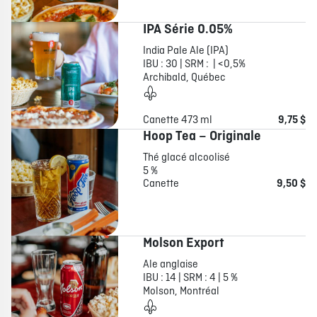
IPA Série 0.05%
India Pale Ale (IPA)
IBU : 30 | SRM : | <0,5%
Archibald, Québec
Canette 473 ml
9,75 $
Hoop Tea – Originale
Thé glacé alcoolisé
5 %
Canette
9,50 $
Molson Export
Ale anglaise
IBU : 14 | SRM : 4 | 5 %
Molson, Montréal