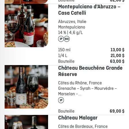
Bouteille
62,00 $
Montepulciano d'Abruzzo –
Casa Catelli
Abruzzes, Italie
Montepulciano
14 % | 4,6 g/L
150 ml
13,00 $
1/4 L
21,00 $
Bouteille
63,00 $
Château Beauchêne Grande
Réserve
Côtes du Rhône, France
Grenache – Syrah – Mourvèdre –
Marselan –...
Bouteille
69,00 $
Château Malagar
Côtes de Bordeaux, France