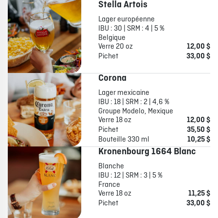
Stella Artois
Lager européenne
IBU : 30 | SRM : 4 | 5 %
Belgique
Verre 20 oz
12,00 $
Pichet
33,00 $
Corona
Lager mexicaine
IBU : 18 | SRM : 2 | 4,6 %
Groupe Modelo, Mexique
Verre 18 oz
12,00 $
Pichet
35,50 $
Bouteille 330 ml
10,25 $
Kronenbourg 1664 Blanc
Blanche
IBU : 12 | SRM : 3 | 5 %
France
Verre 18 oz
11,25 $
Pichet
33,00 $