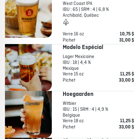
West Coast IPA
IBU : 65 | SRM : 4 | 6,8 %
Archibald, Québec
Verre 16 oz
10,75 $
Pichet
31,00 $
Modelo Espécial
Lager Mexicaine
IBU : 18 | 4,4 %
Mexique
Verre 15 oz
11,25 $
Pichet
33,00 $
Hoegaarden
Witbier
IBU : 15 | SRM : 4 | 4,9 %
Belgique
Verre 18 oz
11,25 $
Pichet
33,00 $