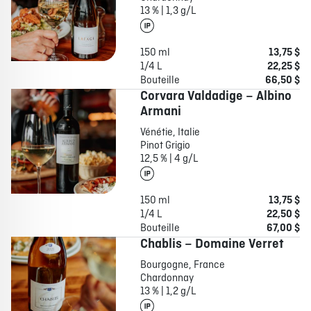
13 % | 1,3 g/L
150 ml
13,75 $
1/4 L
22,25 $
Bouteille
66,50 $
Corvara Valdadige – Albino
Armani
Vénétie, Italie
Pinot Grigio
12,5 % | 4 g/L
150 ml
13,75 $
1/4 L
22,50 $
Bouteille
67,00 $
Chablis – Domaine Verret
Bourgogne, France
Chardonnay
13 % | 1,2 g/L