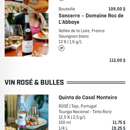
Bouteille
109,00 $
Sancerre – Domaine Roc de
L’Abbaye
Vallée de la Loire, France
Sauvignon blanc
13 % | 1,6 g/L
112,00 $
VIN ROSÉ & BULLES
Quinta do Casal Monteiro
ROSÉ | Tejo, Portugal
Touriga Nacional - Tinta Roriz
12,5 % | 2,5 g/L
150 ml
11,75 $
1/4 L
19,25 $