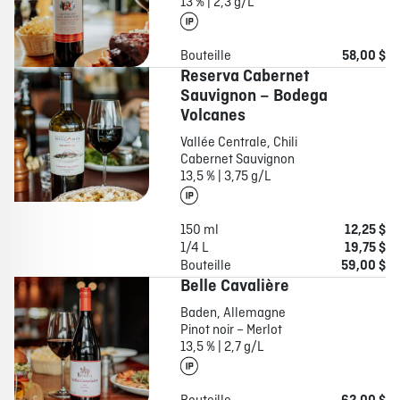
13 % | 2,3 g/L
Bouteille
58,00 $
Reserva Cabernet
Sauvignon – Bodega
Volcanes
Vallée Centrale, Chili
Cabernet Sauvignon
13,5 % | 3,75 g/L
150 ml
12,25 $
1/4 L
19,75 $
Bouteille
59,00 $
Belle Cavalière
Baden, Allemagne
Pinot noir – Merlot
13,5 % | 2,7 g/L