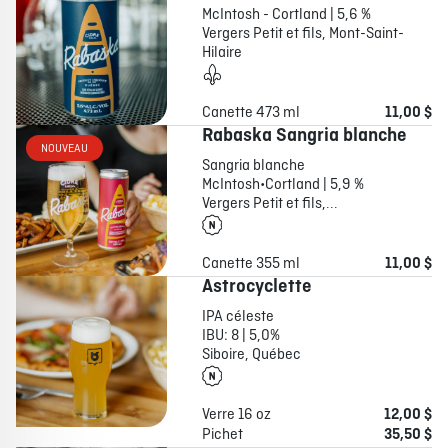
McIntosh - Cortland | 5,6 %
Vergers Petit et fils, Mont-Saint-
Hilaire
Canette 473 ml
11,00 $
Rabaska Sangria blanche
NOUVEAU
Sangria blanche
McIntosh•Cortland | 5,9 %
Vergers Petit et fils,...
Canette 355 ml
11,00 $
Astrocyclette
IPA céleste
IBU: 8 | 5,0%
Siboire, Québec
Verre 16 oz
12,00 $
Pichet
35,50 $