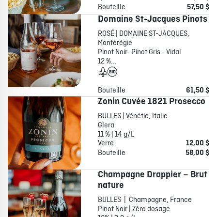
Bouteille
57,50 $
Domaine St-Jacques Pinots
ROSÉ | DOMAINE ST-JACQUES,
Montérégie
Pinot Noir- Pinot Gris - Vidal
12 %...
Bouteille
61,50 $
Zonin Cuvée 1821 Prosecco
BULLES | Vénétie, Italie
Glera
11 % | 14 g/L
Verre
12,00 $
Bouteille
58,00 $
Champagne Drappier – Brut
nature
BULLES | Champagne, France
Pinot Noir | Zéro dosage