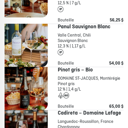
12,5 % | 7 g/L
Bouteille
56,25 $
Panul Sauvignon Blanc
Valle Central, Chili
Sauvignon Blanc
12,3 % | 1,17 g/L
Bouteille
54,00 $
Pinot gris – Bio
DOMAINE ST-JACQUES, Montérégie
Pinot gris
12 % | 1,4 g/L
Bouteille
65,00 $
Cadireta – Domaine Lafage
Languedoc-Roussillon, France
Chardonnay