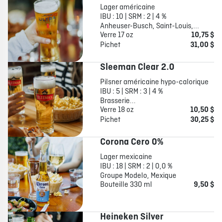
Lager américaine
IBU : 10 | SRM : 2 | 4 %
Anheuser-Busch, Saint-Louis,...
Verre 17 oz
10,75 $
Pichet
31,00 $
Sleeman Clear 2.0
Pilsner américaine hypo-calorique
IBU : 5 | SRM : 3 | 4 %
Brasserie...
Verre 18 oz
10,50 $
Pichet
30,25 $
Corona Cero 0%
Lager mexicaine
IBU : 18 | SRM : 2 | 0,0 %
Groupe Modelo, Mexique
Bouteille 330 ml
9,50 $
Heineken Silver