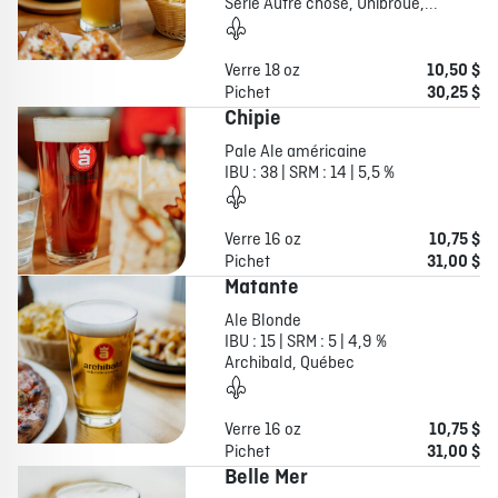
Série Autre chose, Unibroue,...
Verre 18 oz
10,50 $
Pichet
30,25 $
Chipie
Pale Ale américaine
IBU : 38 | SRM : 14 | 5,5 %
Verre 16 oz
10,75 $
Pichet
31,00 $
Matante
Ale Blonde
IBU : 15 | SRM : 5 | 4,9 %
Archibald, Québec
Verre 16 oz
10,75 $
Pichet
31,00 $
Belle Mer