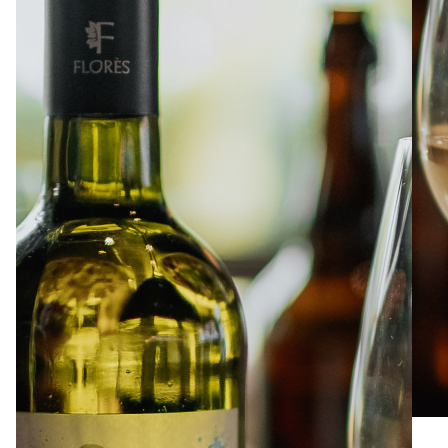
À PROPOS
EMPLOIS
EN ÉPICERIE
BOUTIQUE
TRAITEUR ÉVÉNEMENTIEL
NOUS JOINDRE
DONNER VOTRE OPINION