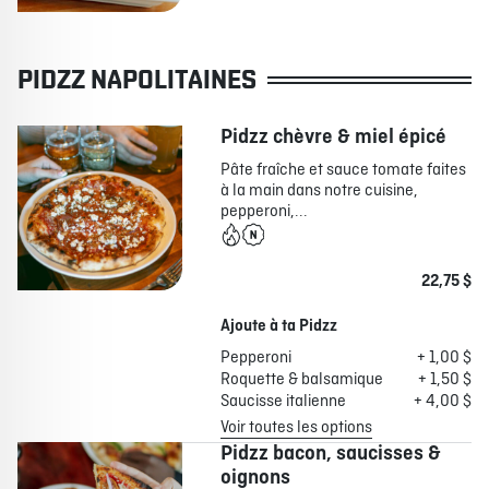
PIDZZ NAPOLITAINES
Pidzz chèvre & miel épicé
Pâte fraîche et sauce tomate faites
à la main dans notre cuisine,
pepperoni,...
22,75 $
Ajoute à ta Pidzz
Pepperoni
+ 1,00 $
Roquette & balsamique
+ 1,50 $
Saucisse italienne
+ 4,00 $
Voir toutes les options
Pidzz bacon, saucisses &
oignons