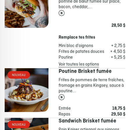
poitrine de bœuf fumée sur place,
bacon, cheddar,...
À PROPOS
EMPLOIS
EN ÉPICERIE
BOUTIQUE
28,50 $
TRAITEUR ÉVÉNEMENTIEL
NOUS JOINDRE
Remplace tes frites
DONNER VOTRE OPINION
Mini bloc d'oignons
+ 2,75 $
Frites de patates douces
+ 4,50 $
Poutine
+ 5,25 $
Voir toutes les options
Poutine Brisket fumée
NOUVEAU
Frites de pommes de terre fraîches,
fromage en grains Kingsey, sauce à
poutine...
Entrée
18,75 $
Repas
29,50 $
Sandwich Brisket fumée
NOUVEAU
Pain Kaiser artisanal aux oignons