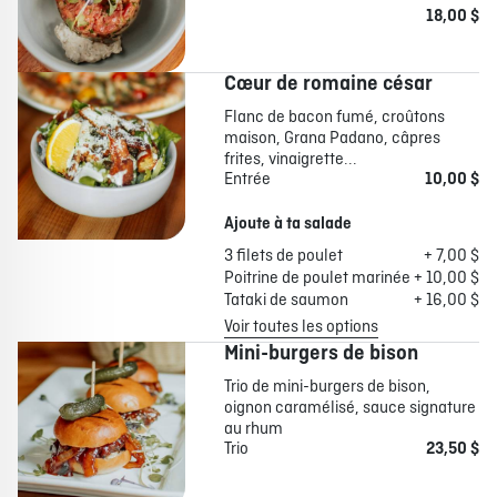
18,00 $
Cœur de romaine césar
Flanc de bacon fumé, croûtons
maison, Grana Padano, câpres
frites, vinaigrette...
Entrée
10,00 $
Ajoute à ta salade
3 filets de poulet
+ 7,00 $
Poitrine de poulet marinée
+ 10,00 $
Tataki de saumon
+ 16,00 $
Voir toutes les options
Mini-burgers de bison
Trio de mini-burgers de bison,
oignon caramélisé, sauce signature
au rhum
Trio
23,50 $