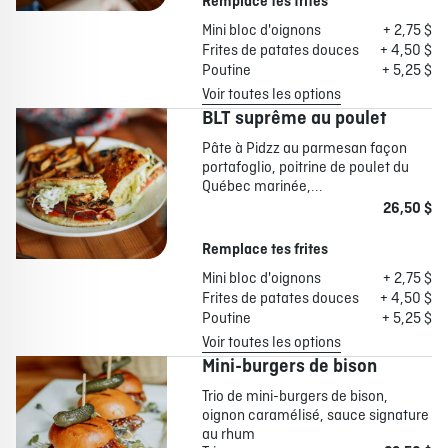
Remplace tes frites
Mini bloc d'oignons
+ 2,75 $
Frites de patates douces
+ 4,50 $
Poutine
+ 5,25 $
Voir toutes les options
BLT suprême au poulet
Pâte à Pidzz au parmesan façon
portafoglio, poitrine de poulet du
Québec marinée,...
26,50 $
Remplace tes frites
Mini bloc d'oignons
+ 2,75 $
Frites de patates douces
+ 4,50 $
Poutine
+ 5,25 $
Voir toutes les options
Mini-burgers de bison
Trio de mini-burgers de bison,
oignon caramélisé, sauce signature
au rhum