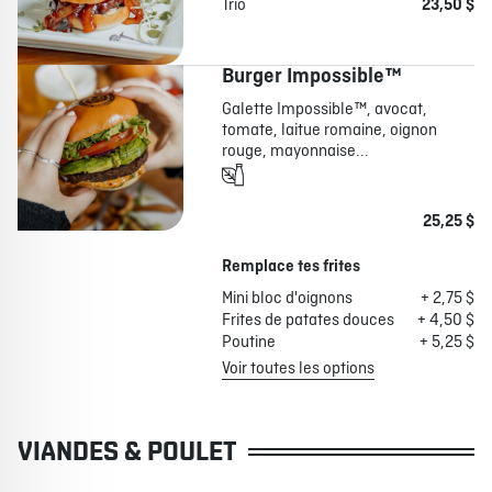
Trio
23,50 $
Burger Impossible™
Galette Impossible™, avocat,
tomate, laitue romaine, oignon
rouge, mayonnaise...
25,25 $
Remplace tes frites
Mini bloc d'oignons
+ 2,75 $
Frites de patates douces
+ 4,50 $
Poutine
+ 5,25 $
Voir toutes les options
VIANDES & POULET