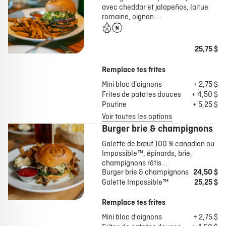
avec cheddar et jalapeños, laitue
romaine, oignon...
25,75 $
Remplace tes frites
Mini bloc d'oignons
+ 2,75 $
Frites de patates douces
+ 4,50 $
Poutine
+ 5,25 $
Voir toutes les options
Burger brie & champignons
Galette de bœuf 100 % canadien ou
Impossible™, épinards, brie,
champignons rôtis...
Burger brie & champignons
24,50 $
Galette Impossible™
25,25 $
Remplace tes frites
Mini bloc d'oignons
+ 2,75 $