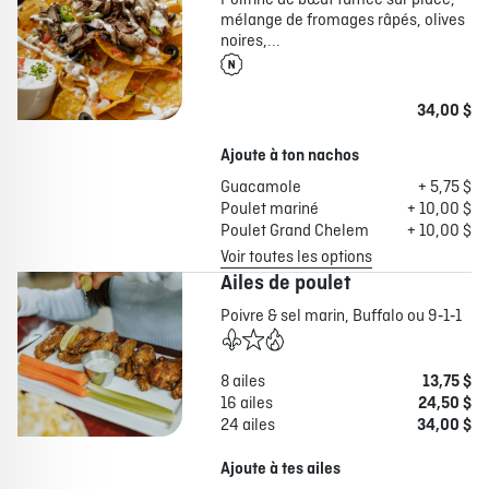
Poitrine de bœuf fumée sur place,
mélange de fromages râpés, olives
noires,...
34,00 $
Ajoute à ton nachos
Guacamole
+ 5,75 $
Poulet mariné
+ 10,00 $
Poulet Grand Chelem
+ 10,00 $
Voir toutes les options
Ailes de poulet
Poivre & sel marin, Buffalo ou 9‑1‑1
8 ailes
13,75 $
16 ailes
24,50 $
24 ailes
34,00 $
Ajoute à tes ailes