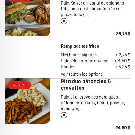
Pain Kaiser artisanal aux oignons
frits, poitrine de bœuf fumée sur
place, laitue...
26,75 $
Remplace tes frites
Mini bloc d'oignons
+ 2,75 $
Frites de patates douces
+ 4,50 $
Poutine
+ 5,25 $
Voir toutes les options
Pita duo pétoncles &
NOUVEAU
crevettes
Pain pita, crevettes nordiques,
pétoncles de baie, céleri, poivron,
échalote,...
24,50 $