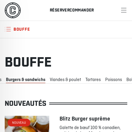
RÉSERVER
COMMANDER
MENU
BOUFFE
RESTAURANTS
OFFRES ET PROMOTIONS
BOUFFE
CARTES-CADEAUX
s
Burgers & sandwichs
Viandes & poulet
Tartares
Poissons
Bo
HORAIRE DES SPORTS
NOUVEAUTÉS
RÉSERVER
Blitz Burger suprême
NOUVEAU
COMMANDER
Galette de bœuf 100 % canadien,