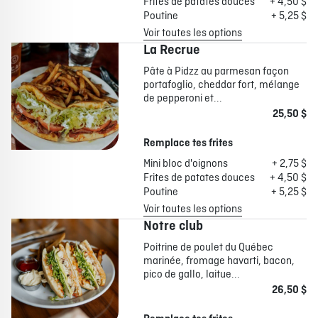
Frites de patates douces
+ 4,50 $
Poutine
+ 5,25 $
Voir toutes les options
La Recrue
Pâte à Pidzz au parmesan façon
portafoglio, cheddar fort, mélange
de pepperoni et...
25,50 $
Remplace tes frites
Mini bloc d'oignons
+ 2,75 $
Frites de patates douces
+ 4,50 $
Poutine
+ 5,25 $
Voir toutes les options
Notre club
Poitrine de poulet du Québec
marinée, fromage havarti, bacon,
pico de gallo, laitue...
26,50 $