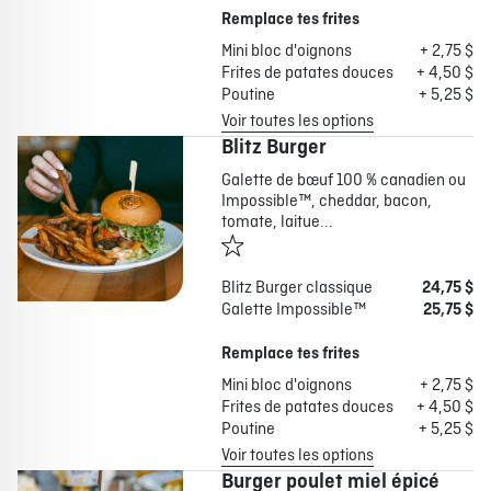
Remplace tes frites
Mini bloc d'oignons
+ 2,75 $
Frites de patates douces
+ 4,50 $
Poutine
+ 5,25 $
Voir toutes les options
Blitz Burger
Galette de bœuf 100 % canadien ou
Impossible™, cheddar, bacon,
tomate, laitue...
Blitz Burger classique
24,75 $
Galette Impossible™
25,75 $
Remplace tes frites
Mini bloc d'oignons
+ 2,75 $
Frites de patates douces
+ 4,50 $
Poutine
+ 5,25 $
Voir toutes les options
Burger poulet miel épicé