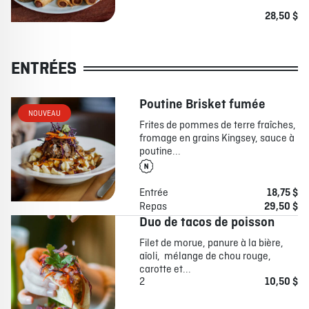
28,50 $
ENTRÉES
Poutine Brisket fumée
NOUVEAU
Frites de pommes de terre fraîches,
fromage en grains Kingsey, sauce à
poutine...
Entrée
18,75 $
Repas
29,50 $
Duo de tacos de poisson
Filet de morue, panure à la bière,
aïoli, mélange de chou rouge,
carotte et...
2
10,50 $