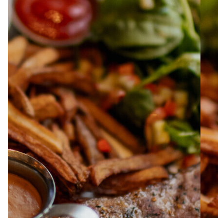
À PROPOS
EMPLOIS
EN ÉPICERIE
BOUTIQUE
TRAITEUR ÉVÉNEMENTIEL
NOUS JOINDRE
DONNER VOTRE OPINION