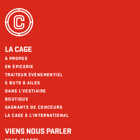
Sodium (mg)
1583
Oeufs
Poissons
Glucides (g)
17
Sésame
Fibres (g)
3
Soya
Sucres (g)
9
Les restaurants La Cage - Brasserie sportive et ses collaborateurs ne
Protéines (g)
63
LA CAGE
peuvent être tenus responsables d’une réaction allergique à la suite d'une
consommation.
Calcium (mg)
149
À PROPOS
EN ÉPICERIE
Fer (mg)
4
TRAITEUR ÉVÉNEMENTIEL
Omega 3
4 g
5 BUTS 8 AILES
DANS L'VESTIAIRE
BOUTIQUE
GAGNANTS DE CONCOURS
LA CAGE À L'INTERNATIONAL
VIENS NOUS PARLER