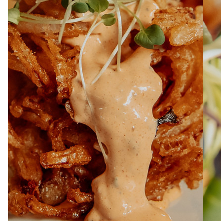
À PROPOS
EMPLOIS
EN ÉPICERIE
BOUTIQUE
TRAITEUR ÉVÉNEMENTIEL
NOUS JOINDRE
DONNER VOTRE OPINION