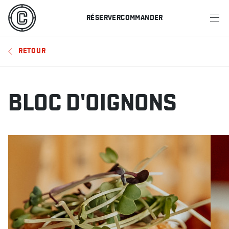
RÉSERVER
COMMANDER
MENU
RETOUR
RESTAURANTS
OFFRES ET PROMOTIONS
BLOC D'OIGNONS
CARTES-CADEAUX
HORAIRE DES SPORTS
RÉSERVER
COMMANDER