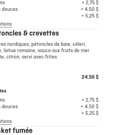
ons
+ 2,75 $
s douces
+ 4,50 $
+ 5,25 $
ptions
toncles & crevettes
tes nordiques, pétoncles de baie, céleri,
e, laitue romaine, sauce aux fruits de mer
e, citron, servi avec frites
24,50 $
tes
ons
+ 2,75 $
s douces
+ 4,50 $
+ 5,25 $
ptions
sket fumée