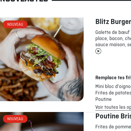
Blitz Burge
NOUVEAU
Galette de bœuf 
place, bacon, ch
sauce maison, se
Remplace tes fri
Mini bloc d'oign
Frites de patate
Poutine
Voir toutes les o
Poutine Bri
NOUVEAU
Frites de pommes