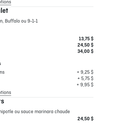
ptions
let
n, Buffalo ou 9‑1‑1
13,75 $
24,50 $
34,00 $
s
ons
+ 9,25 $
+ 5,75 $
+ 9,95 $
ptions
ts
hipotle ou sauce marinara chaude
24,50 $