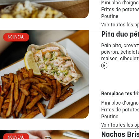
Mini bloc d'oign
Frites de patate
Poutine
Voir toutes les o
Pita duo pé
NOUVEAU
Pain pita, crevet
poivron, échalot
maison, ciboulett
Remplace tes fri
Mini bloc d'oign
Frites de patate
Poutine
Voir toutes les o
Nachos Bri
NOUVEAU