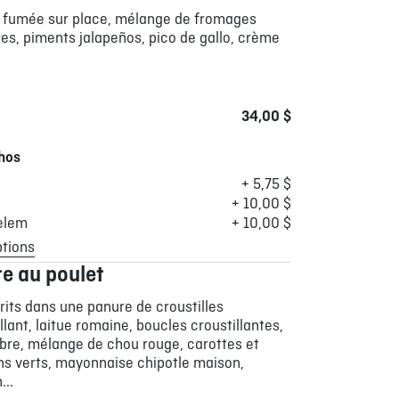
f fumée sur place, mélange de fromages
res, piments jalapeños, pico de gallo, crème
34,00 $
hos
+ 5,75 $
+ 10,00 $
elem
+ 10,00 $
ptions
e au poulet
frits dans une panure de croustilles
lant, laitue romaine, boucles croustillantes,
re, mélange de chou rouge, carottes et
ns verts, mayonnaise chipotle maison,
...