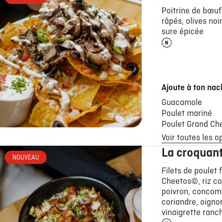
Poitrine de bœu
râpés, olives noi
sure épicée
Ajoute à ton nac
Guacamole
Poulet mariné
Poulet Grand Ch
Voir toutes les o
La croquant
NOUVEAU
Filets de poulet 
Cheetos©, riz col
poivron, concomb
coriandre, oigno
vinaigrette ranch