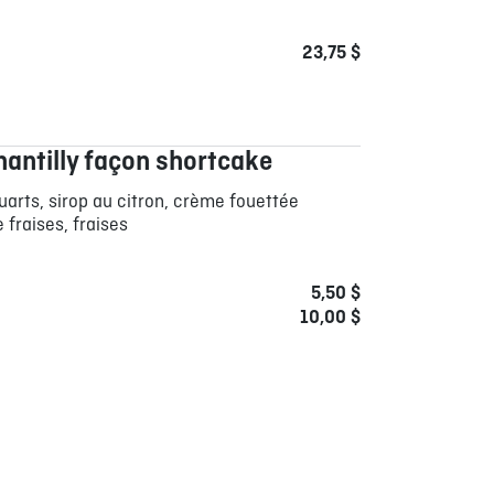
23,75 $
hantilly façon shortcake
arts, sirop au citron, crème fouettée
 fraises, fraises
5,50 $
10,00 $