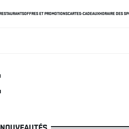
RESTAURANTS
OFFRES ET PROMOTIONS
CARTES-CADEAUX
HORAIRE DES SP
E
NOUVEAUTÉS