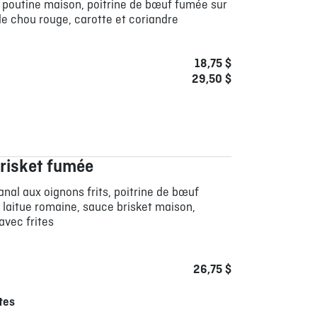
 poutine maison, poitrine de bœuf fumée sur
e chou rouge, carotte et coriandre
18,75 $
29,50 $
risket fumée
anal aux oignons frits, poitrine de bœuf
 laitue romaine, sauce brisket maison,
avec frites
26,75 $
tes