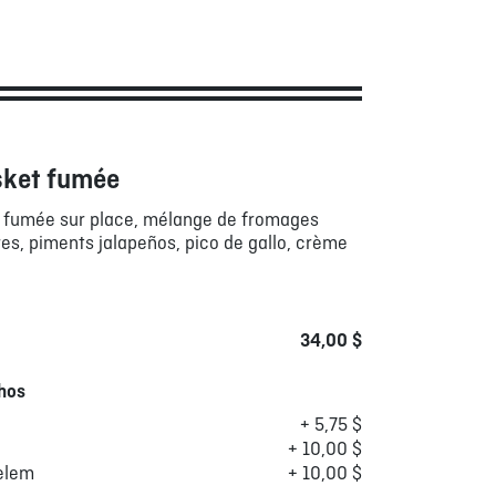
sket fumée
f fumée sur place, mélange de fromages
res, piments jalapeños, pico de gallo, crème
34,00 $
hos
+ 5,75 $
+ 10,00 $
elem
+ 10,00 $