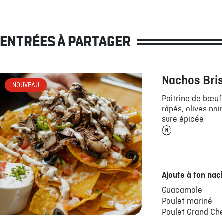
ENTRÉES À PARTAGER
Nachos Bri
NOUVEAU
Poitrine de bœu
râpés, olives noi
sure épicée
Ajoute à ton nac
Guacamole
Poulet mariné
Poulet Grand Ch