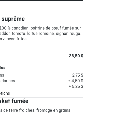
r suprême
100 % canadien, poitrine de bœuf fumée sur
eddar, tomate, laitue romaine, oignon rouge,
rvi avec frites
28,50 $
tes
ons
+ 2,75 $
s douces
+ 4,50 $
+ 5,25 $
ptions
sket fumée
 de terre fraîches, fromage en grains