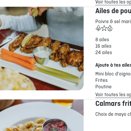
Voir toutes les o
Ailes de pou
Poivre & sel mari
8 ailes
16 ailes
24 ailes
Ajoute à tes aile
Mini bloc d'oign
Frites
Poutine
Voir toutes les o
Calmars fri
Choix de mayo c