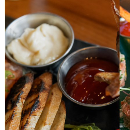
À PROPOS
EMPLOIS
EN ÉPICERIE
BOUTIQUE
TRAITEUR ÉVÉNEMENTIEL
NOUS JOINDRE
DONNER VOTRE OPINION