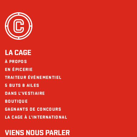
Arachides
Cholestérol (g)
112 - 150
Fruits de mer
Sodium (mg)
1471 - 1867
Noix
Glucides (g)
39 - 77
Les restaurants La Cage - Brasserie sportive et ses collaborateurs ne
Fibres (g)
4 - 6
peuvent être tenus responsables d’une réaction allergique à la suite d'une
consommation.
Sucres (g)
8 - 15
LA CAGE
Protéines (g)
38 - 43
À PROPOS
Calcium (mg)
94 - 139
EN ÉPICERIE
TRAITEUR ÉVÉNEMENTIEL
Fer (mg)
5 - 6
5 BUTS 8 AILES
DANS L'VESTIAIRE
BOUTIQUE
GAGNANTS DE CONCOURS
LA CAGE À L'INTERNATIONAL
VIENS NOUS PARLER