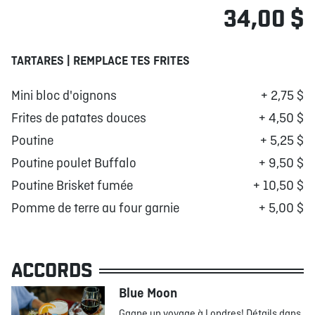
34,00 $
TARTARES | REMPLACE TES FRITES
Mini bloc d'oignons
+ 2,75 $
Frites de patates douces
+ 4,50 $
Poutine
+ 5,25 $
Poutine poulet Buffalo
+ 9,50 $
Poutine Brisket fumée
+ 10,50 $
Pomme de terre au four garnie
+ 5,00 $
ACCORDS
Blue Moon
Gagne un voyage à Londres! Détails dans