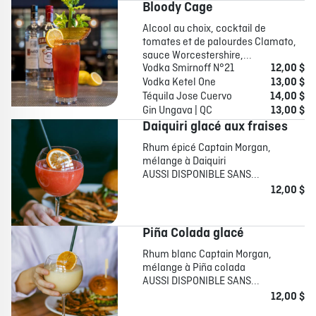
Bloody Cage
Alcool au choix, cocktail de
tomates et de palourdes Clamato,
sauce Worcestershire,...
Vodka Smirnoff N°21
12,00 $
Vodka Ketel One
13,00 $
Téquila Jose Cuervo
14,00 $
Gin Ungava | QC
13,00 $
Daiquiri glacé aux fraises
Rhum épicé Captain Morgan,
mélange à Daiquiri
AUSSI DISPONIBLE SANS...
12,00 $
Piña Colada glacé
Rhum blanc Captain Morgan,
mélange à Piña colada
AUSSI DISPONIBLE SANS...
12,00 $