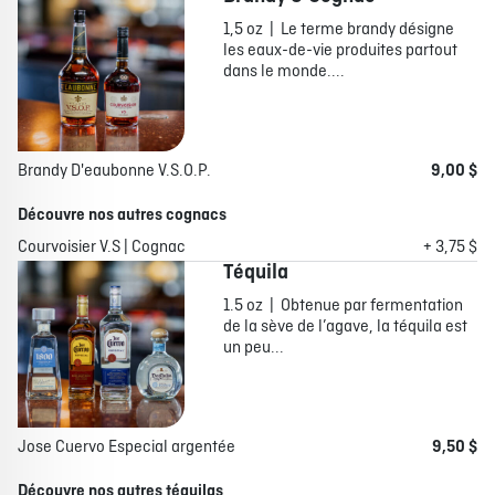
1,5 oz | Le terme brandy désigne
les eaux-de-vie produites partout
dans le monde....
Brandy D'eaubonne V.S.O.P.
9,00 $
Découvre nos autres cognacs
Courvoisier V.S | Cognac
+ 3,75 $
Téquila
1.5 oz | Obtenue par fermentation
de la sève de l’agave, la téquila est
un peu...
Jose Cuervo Especial argentée
9,50 $
Découvre nos autres téquilas