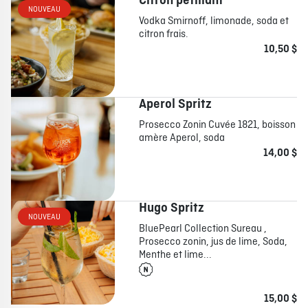
Citron pétillant
NOUVEAU
Vodka Smirnoff, limonade, soda et
citron frais.
À PROPOS
EMPLOIS
EN ÉPICERIE
BOUTIQUE
10,50 $
TRAITEUR ÉVÉNEMENTIEL
NOUS JOINDRE
Aperol Spritz
DONNER VOTRE OPINION
Prosecco Zonin Cuvée 1821, boisson
amère Aperol, soda
14,00 $
Hugo Spritz
NOUVEAU
BluePearl Collection Sureau ,
Prosecco zonin, jus de lime, Soda,
Menthe et lime...
15,00 $