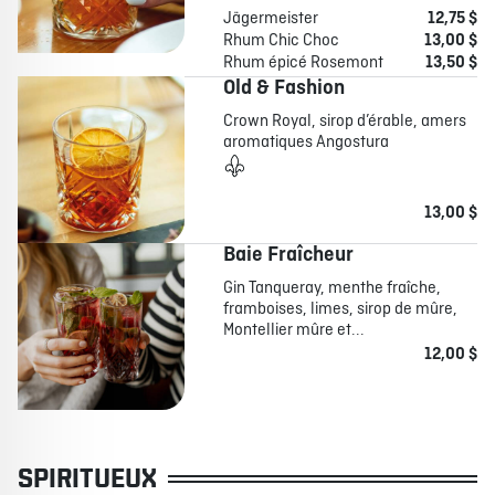
Jägermeister
12,75 $
Rhum Chic Choc
13,00 $
Rhum épicé Rosemont
13,50 $
Old & Fashion
Crown Royal, sirop d’érable, amers
aromatiques Angostura
13,00 $
Baie Fraîcheur
Gin Tanqueray, menthe fraîche,
framboises, limes, sirop de mûre,
Montellier mûre et...
12,00 $
SPIRITUEUX