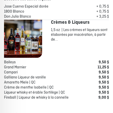
Jose Cuervo Especial dorée
+ 0,75 $
1800 Blanco
+ 0,75 $
Don Julio Blanco
+ 3,25 $
Crèmes & Liqueurs
1,5 oz | Les crèmes et liqueurs sont
élaborées par macération, à partir
de...
Baileys
9,50 $
Grand Marnier
11,25 $
Campari
9,50 $
Galliano Liqueur de vanille
9,50 $
Amaretto Miele | QC
9,50 $
Crème de menthe Isabelle | QC
9,50 $
Liqueur whisky et érable Sortilège | QC
9,50 $
Fireball | Liqueur de whisky à la cannelle
9,00 $