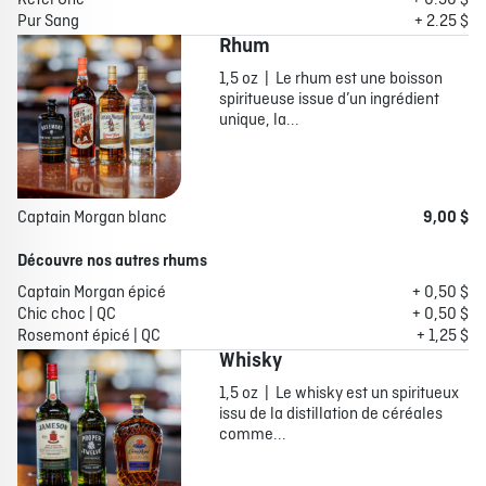
Ketel One
+ 0.50 $
Pur Sang
+ 2.25 $
Rhum
1,5 oz | Le rhum est une boisson
spiritueuse issue d’un ingrédient
unique, la...
Captain Morgan blanc
9,00 $
Découvre nos autres rhums
Captain Morgan épicé
+ 0,50 $
Chic choc | QC
+ 0,50 $
Rosemont épicé | QC
+ 1,25 $
Whisky
1,5 oz | Le whisky est un spiritueux
issu de la distillation de céréales
comme...