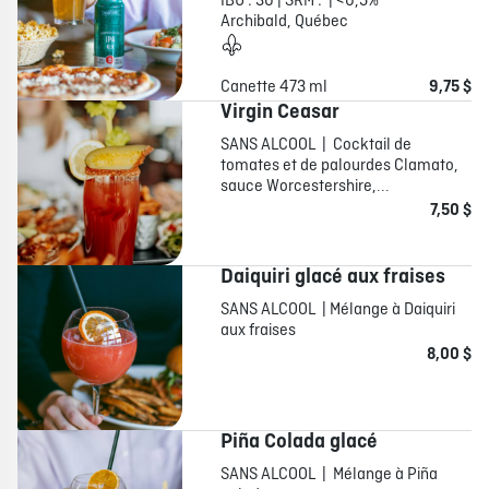
IBU : 30 | SRM : | <0,5%
Archibald, Québec
Canette 473 ml
9,75 $
Virgin Ceasar
SANS ALCOOL | Cocktail de
tomates et de palourdes Clamato,
sauce Worcestershire,...
7,50 $
Daiquiri glacé aux fraises
SANS ALCOOL | Mélange à Daiquiri
aux fraises
8,00 $
Piña Colada glacé
SANS ALCOOL | Mélange à Piña