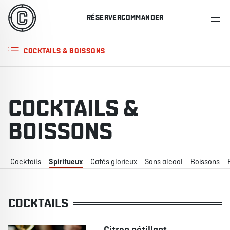
RÉSERVER
COMMANDER
MENU
COCKTAILS & BOISSONS
RESTAURANTS
OFFRES ET PROMOTIONS
COCKTAILS &
CARTES-CADEAUX
BOISSONS
HORAIRE DES SPORTS
Cocktails
Spiritueux
Cafés glorieux
Sans alcool
Boissons
RÉSERVER
COCKTAILS
COMMANDER