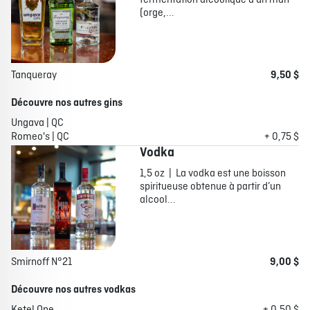
fermentation alcoolique d'un malt
(orge,...
Tanqueray
9,50 $
Découvre nos autres gins
Ungava | QC
Romeo's | QC
+ 0,75 $
Vodka
1,5 oz | La vodka est une boisson
spiritueuse obtenue à partir d’un
alcool...
Smirnoff N°21
9,00 $
Découvre nos autres vodkas