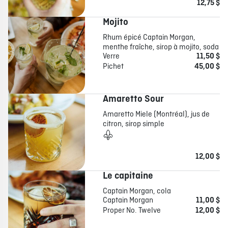
12,75 $
Mojito
Rhum épicé Captain Morgan,
menthe fraîche, sirop à mojito, soda
Verre
11,50 $
Pichet
45,00 $
Amaretto Sour
Amaretto Miele (Montréal), jus de
citron, sirop simple
12,00 $
Le capitaine
Captain Morgan, cola
Captain Morgan
11,00 $
Proper No. Twelve
12,00 $