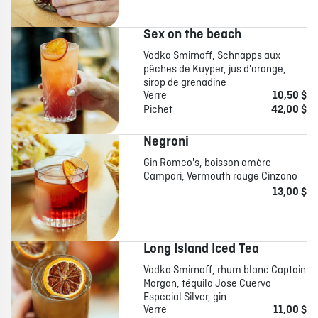
Sex on the beach
Vodka Smirnoff, Schnapps aux
pêches de Kuyper, jus d'orange,
sirop de grenadine
Verre
10,50 $
Pichet
42,00 $
Negroni
Gin Romeo's, boisson amère
Campari, Vermouth rouge Cinzano
13,00 $
Long Island Iced Tea
Vodka Smirnoff, rhum blanc Captain
Morgan, téquila Jose Cuervo
Especial Silver, gin...
Verre
11,00 $