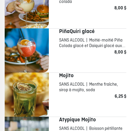
colada
8,00 $
PiñaQuiri glacé
SANS ALCOOL | Moitié-moitié Piña
Colada glacé et Daiquiri glacé aux...
8,00 $
Mojito
SANS ALCOOL | Menthe fraîche,
sirop à mojito, soda
6,25 $
Atypique Mojito
SANS ALCOOL | Boisson pétillante