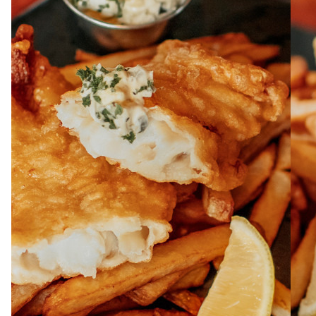
À PROPOS
EMPLOIS
EN ÉPICERIE
BOUTIQUE
TRAITEUR ÉVÉNEMENTIEL
NOUS JOINDRE
DONNER VOTRE OPINION