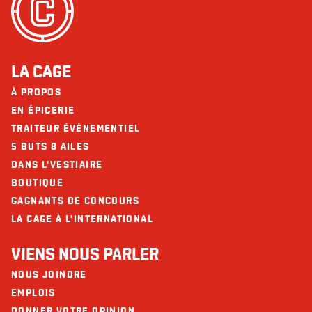
Fibres (g)
8
Ne contient pas
Arachides
Sucres (g)
11
Noix
Protéines (g)
36
LA CAGE
Calcium (mg)
146
À PROPOS
Les restaurants La Cage - Brasserie sportive et ses collaborateurs ne
peuvent être tenus responsables d’une réaction allergique à la suite d'une
EN ÉPICERIE
Fer (mg)
5
consommation.
TRAITEUR ÉVÉNEMENTIEL
Omega-3
4 g
5 BUTS 8 AILES
DANS L'VESTIAIRE
BOUTIQUE
GAGNANTS DE CONCOURS
LA CAGE À L'INTERNATIONAL
VIENS NOUS PARLER
NOUS JOINDRE
EMPLOIS
DONNER VOTRE OPINION