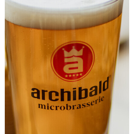
À PROPOS
EMPLOIS
EN ÉPICERIE
BOUTIQUE
TRAITEUR ÉVÉNEMENTIEL
NOUS JOINDRE
DONNER VOTRE OPINION