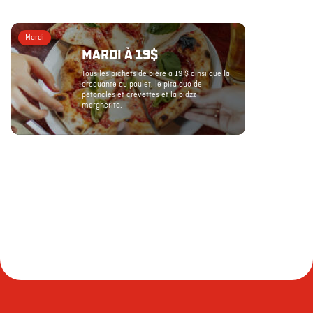
Mardi
MARDI À 19$
Tous les pichets de bière à 19 $ ainsi que la
croquante au poulet, le pita duo de
pétoncles et crevettes et la pidzz
margherita.