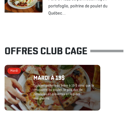
portafoglio, poitrine de poulet du
Québec...
OFFRES CLUB CAGE
Mardi
MARDI À 19$
Tous les pichets de bière à 19 $ ainsi que la
croquante au poulet, le pita duo de
pétoncles et crevettes et la pidzz
margherita.