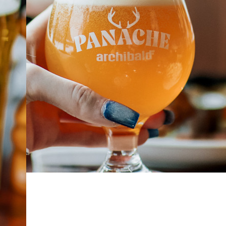
À PROPOS
EMPLOIS
EN ÉPICERIE
BOUTIQUE
TRAITEUR ÉVÉNEMENTIEL
NOUS JOINDRE
DONNER VOTRE OPINION