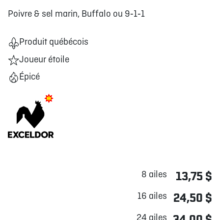
Poivre & sel marin, Buffalo ou 9‑1‑1
Produit québécois
Joueur étoile
Épicé
8 ailes
13,75 $
16 ailes
24,50 $
24 ailes
34,00 $