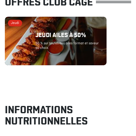
OFFRES CLUB CAGE
Jeudi
JEUDI AILES À 50%
50 % sur toutes nos ailes format et saveur
au choix.
INFORMATIONS
NUTRITIONNELLES