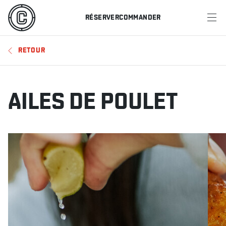
RÉSERVER
COMMANDER
MENU
RETOUR
RESTAURANTS
OFFRES ET PROMOTIONS
AILES DE POULET
CARTES-CADEAUX
HORAIRE DES SPORTS
RÉSERVER
COMMANDER