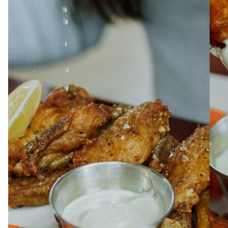
À PROPOS
EMPLOIS
EN ÉPICERIE
BOUTIQUE
TRAITEUR ÉVÉNEMENTIEL
NOUS JOINDRE
DONNER VOTRE OPINION