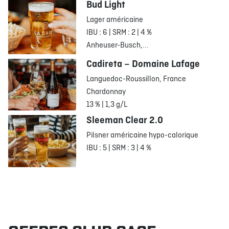
Bud Light
Lager américaine
IBU : 6 | SRM : 2 | 4 %
Anheuser-Busch,...
Cadireta – Domaine Lafage
Languedoc-Roussillon, France
Chardonnay
13 % | 1,3 g/L
Sleeman Clear 2.0
Pilsner américaine hypo-calorique
IBU : 5 | SRM : 3 | 4 %