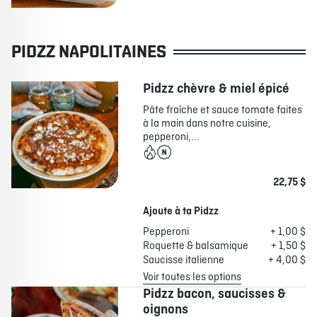
PIDZZ NAPOLITAINES
Pidzz chèvre & miel épicé
Pâte fraîche et sauce tomate faites
à la main dans notre cuisine,
pepperoni,...
22,75 $
Ajoute à ta Pidzz
Pepperoni
+ 1,00 $
Roquette & balsamique
+ 1,50 $
Saucisse italienne
+ 4,00 $
Voir toutes les options
Pidzz bacon, saucisses &
oignons