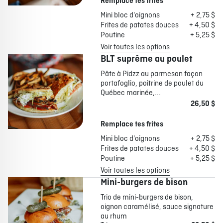
Remplace tes frites
Mini bloc d'oignons
+ 2,75 $
Frites de patates douces
+ 4,50 $
Poutine
+ 5,25 $
Voir toutes les options
BLT suprême au poulet
Pâte à Pidzz au parmesan façon
portafoglio, poitrine de poulet du
Québec marinée,...
26,50 $
Remplace tes frites
Mini bloc d'oignons
+ 2,75 $
Frites de patates douces
+ 4,50 $
Poutine
+ 5,25 $
Voir toutes les options
Mini-burgers de bison
Trio de mini-burgers de bison,
oignon caramélisé, sauce signature
au rhum