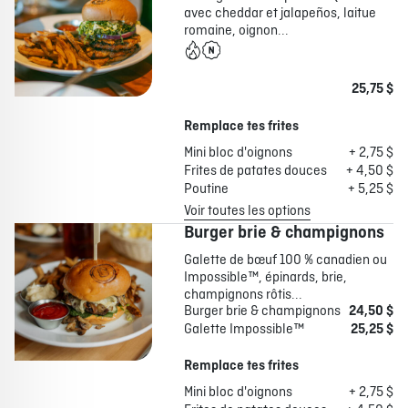
avec cheddar et jalapeños, laitue
romaine, oignon...
25,75 $
Remplace tes frites
Mini bloc d'oignons
+ 2,75 $
Frites de patates douces
+ 4,50 $
Poutine
+ 5,25 $
Voir toutes les options
Burger brie & champignons
Galette de bœuf 100 % canadien ou
Impossible™, épinards, brie,
champignons rôtis...
Burger brie & champignons
24,50 $
Galette Impossible™
25,25 $
Remplace tes frites
Mini bloc d'oignons
+ 2,75 $