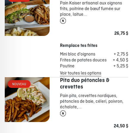
Pain Kaiser artisanal aux oignons
frits, poitrine de bœuf fumée sur
place, laitue...
26,75 $
Remplace tes frites
Mini bloc d'oignons
+ 2,75 $
Frites de patates douces
+ 4,50 $
Poutine
+ 5,25 $
Voir toutes les options
Pita duo pétoncles &
NOUVEAU
crevettes
Pain pita, crevettes nordiques,
pétoncles de baie, céleri, poivron,
échalote,...
24,50 $