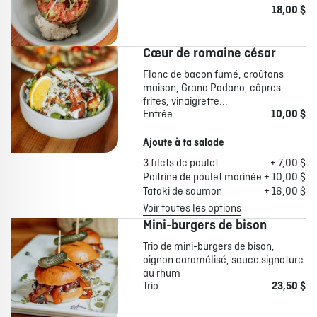
18,00 $
Cœur de romaine césar
Flanc de bacon fumé, croûtons
maison, Grana Padano, câpres
frites, vinaigrette...
Entrée
10,00 $
Ajoute à ta salade
3 filets de poulet
+ 7,00 $
Poitrine de poulet marinée
+ 10,00 $
Tataki de saumon
+ 16,00 $
Voir toutes les options
Mini-burgers de bison
Trio de mini-burgers de bison,
oignon caramélisé, sauce signature
au rhum
Trio
23,50 $