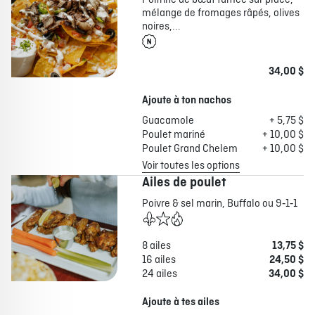
Poitrine de bœuf fumée sur place,
mélange de fromages râpés, olives
noires,...
34,00 $
Ajoute à ton nachos
Guacamole
+ 5,75 $
Poulet mariné
+ 10,00 $
Poulet Grand Chelem
+ 10,00 $
Voir toutes les options
Ailes de poulet
Poivre & sel marin, Buffalo ou 9‑1‑1
8 ailes
13,75 $
16 ailes
24,50 $
24 ailes
34,00 $
Ajoute à tes ailes