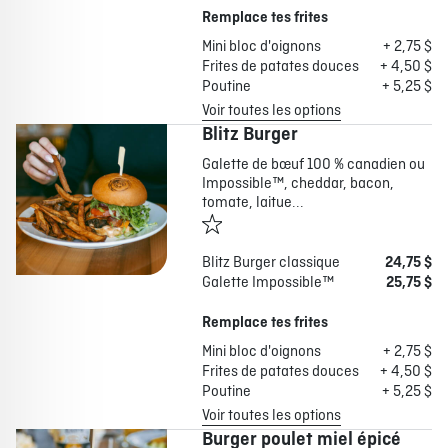
Remplace tes frites
Mini bloc d'oignons
+ 2,75 $
Frites de patates douces
+ 4,50 $
Poutine
+ 5,25 $
Voir toutes les options
Blitz Burger
Galette de bœuf 100 % canadien ou
Impossible™, cheddar, bacon,
tomate, laitue...
Blitz Burger classique
24,75 $
Galette Impossible™
25,75 $
Remplace tes frites
Mini bloc d'oignons
+ 2,75 $
Frites de patates douces
+ 4,50 $
Poutine
+ 5,25 $
Voir toutes les options
Burger poulet miel épicé