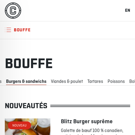
EN
BOUFFE
BOUFFE
s
Burgers & sandwichs
Viandes & poulet
Tartares
Poissons
Bo
NOUVEAUTÉS
Blitz Burger suprême
NOUVEAU
Galette de bœuf 100 % canadien,