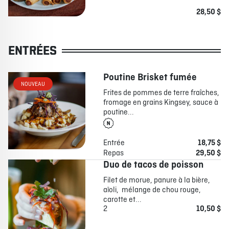
28,50 $
ENTRÉES
Poutine Brisket fumée
NOUVEAU
Frites de pommes de terre fraîches,
fromage en grains Kingsey, sauce à
poutine...
Entrée
18,75 $
Repas
29,50 $
Duo de tacos de poisson
Filet de morue, panure à la bière,
aïoli, mélange de chou rouge,
carotte et...
2
10,50 $