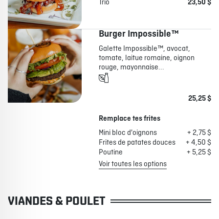
Trio
23,50 $
Burger Impossible™
Galette Impossible™, avocat,
tomate, laitue romaine, oignon
rouge, mayonnaise...
25,25 $
Remplace tes frites
Mini bloc d'oignons
+ 2,75 $
Frites de patates douces
+ 4,50 $
Poutine
+ 5,25 $
Voir toutes les options
VIANDES & POULET