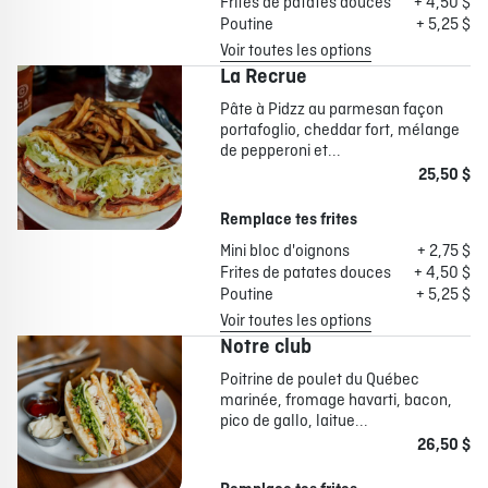
Frites de patates douces
+ 4,50 $
Poutine
+ 5,25 $
Voir toutes les options
La Recrue
Pâte à Pidzz au parmesan façon
portafoglio, cheddar fort, mélange
de pepperoni et...
25,50 $
Remplace tes frites
Mini bloc d'oignons
+ 2,75 $
Frites de patates douces
+ 4,50 $
Poutine
+ 5,25 $
Voir toutes les options
Notre club
Poitrine de poulet du Québec
marinée, fromage havarti, bacon,
pico de gallo, laitue...
26,50 $