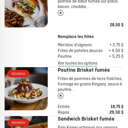
poitrine de bœuf fumée sur place,
bacon, cheddar,...
28,50 $
Remplace tes frites
Mini bloc d'oignons
+ 2,75 $
Frites de patates douces
+ 4,50 $
Poutine
+ 5,25 $
Voir toutes les options
Poutine Brisket fumée
NOUVEAU
Frites de pommes de terre fraîches,
fromage en grains Kingsey, sauce à
poutine...
Entrée
18,75 $
Repas
29,50 $
Sandwich Brisket fumée
NOUVEAU
Pain Kaiser artisanal aux oignons