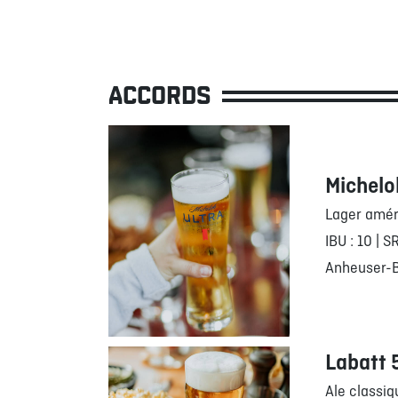
ACCORDS
Michelo
Lager amér
IBU : 10 | S
Anheuser-B
Labatt 
Ale classiq