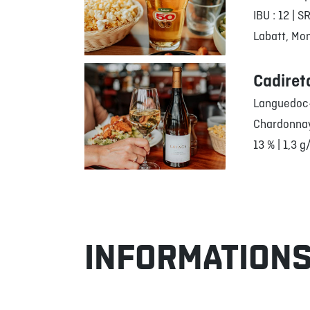
IBU : 12 | S
Labatt, Mon
Cadiret
Languedoc-
Chardonna
13 % | 1,3 g
INFORMATIONS