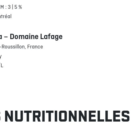
RM : 3 | 5 %
tréal
a – Domaine Lafage
Roussillon, France
y
/L
 NUTRITIONNELLES