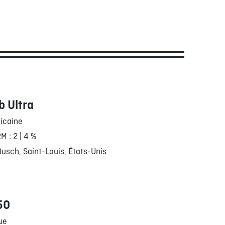
b Ultra
icaine
RM : 2 | 4 %
usch, Saint-Louis, États-Unis
50
ue