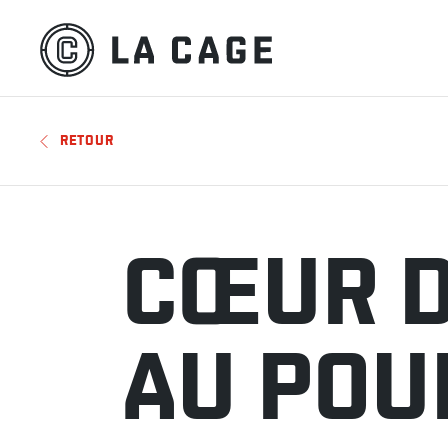
RETOUR
CŒUR D
AU POU