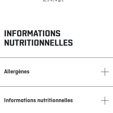
12,5 % | 4 g/L
INFORMATIONS
NUTRITIONNELLES
Allergènes
Contient
Blé/Gluten
Maïs
Informations nutritionnelles
Oeufs
Poissons