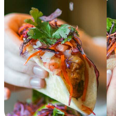
À PROPOS
EMPLOIS
EN ÉPICERIE
BOUTIQUE
TRAITEUR ÉVÉNEMENTIEL
NOUS JOINDRE
DONNER VOTRE OPINION