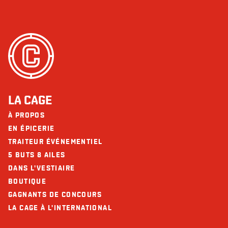
Cholestérol (mg)
65
Soya
Sodium (mg)
1537
Ne contient pas
Arachides
Glucides (g)
71
Noix
Fibres (g)
6
Sésame
Sucres (g)
4
Les restaurants La Cage - Brasserie sportive et ses collaborateurs ne
Protéines (g)
53
LA CAGE
peuvent être tenus responsables d’une réaction allergique à la suite d'une
consommation.
Calcium (mg)
130
À PROPOS
EN ÉPICERIE
Fer (mg)
5
TRAITEUR ÉVÉNEMENTIEL
5 BUTS 8 AILES
DANS L'VESTIAIRE
BOUTIQUE
GAGNANTS DE CONCOURS
LA CAGE À L'INTERNATIONAL