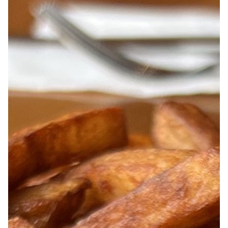
À PROPOS
EMPLOIS
EN ÉPICERIE
BOUTIQUE
TRAITEUR ÉVÉNEMENTIEL
NOUS JOINDRE
DONNER VOTRE OPINION