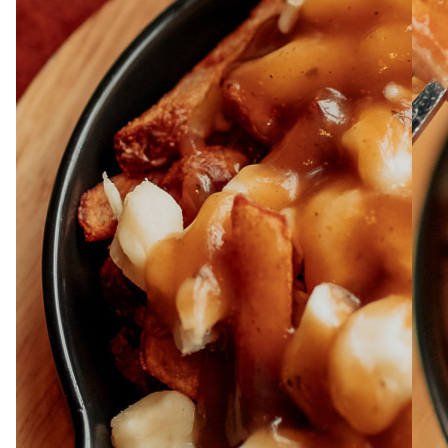
À PROPOS
EMPLOIS
EN ÉPICERIE
BOUTIQUE
TRAITEUR ÉVÉNEMENTIEL
NOUS JOINDRE
DONNER VOTRE OPINION