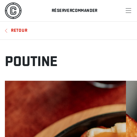
RÉSERVER
COMMANDER
MENU
RETOUR
RESTAURANTS
OFFRES ET PROMOTIONS
POUTINE
CARTES-CADEAUX
HORAIRE DES SPORTS
RÉSERVER
COMMANDER