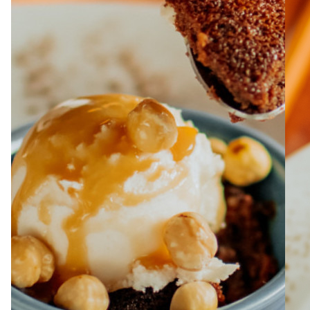
À PROPOS
EMPLOIS
EN ÉPICERIE
BOUTIQUE
TRAITEUR ÉVÉNEMENTIEL
NOUS JOINDRE
DONNER VOTRE OPINION