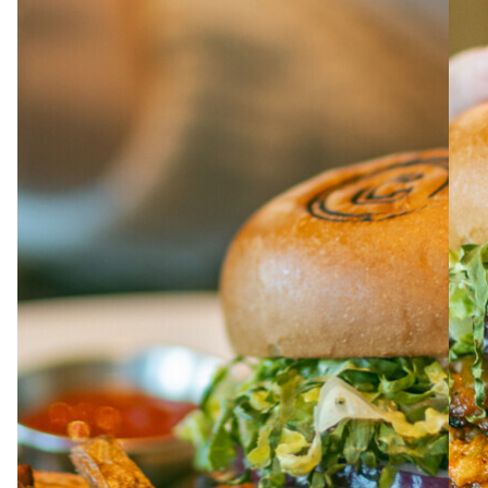
À PROPOS
EMPLOIS
EN ÉPICERIE
BOUTIQUE
TRAITEUR ÉVÉNEMENTIEL
NOUS JOINDRE
DONNER VOTRE OPINION