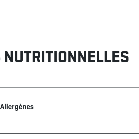
 NUTRITIONNELLES
Allergènes
Contient
Ne contient pas
Poissons
Arachides