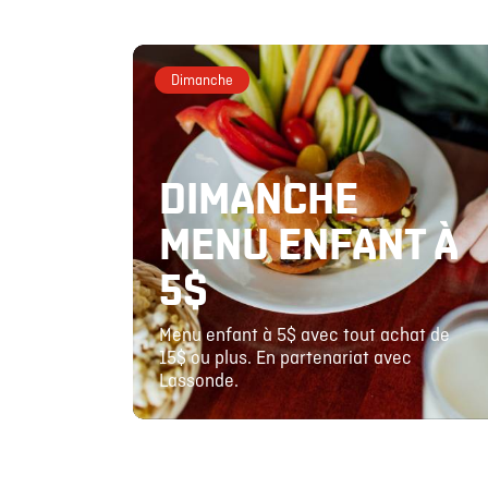
Dimanche
DIMANCHE
MENU ENFANT À
5$
Menu enfant à 5$ avec tout achat de
15$ ou plus. En partenariat avec
Lassonde.