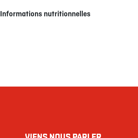
Blé/Gluten
Informations nutritionnelles
Fruits de mer
Glutamate (GMS)
Maïs
Calories
Moutarde
Lipides (g)
Noix
Oeufs
saturés (g)
Produits laitiers
Cholestérol (mg)
Sésame
Sodium (mg)
Soya
Sulfites
Protéines (g)
Les restaurants La Cage - Brasserie sportive et ses collaborateurs ne peuvent êtr
d'une consommation.
VIENS NOUS PARLER