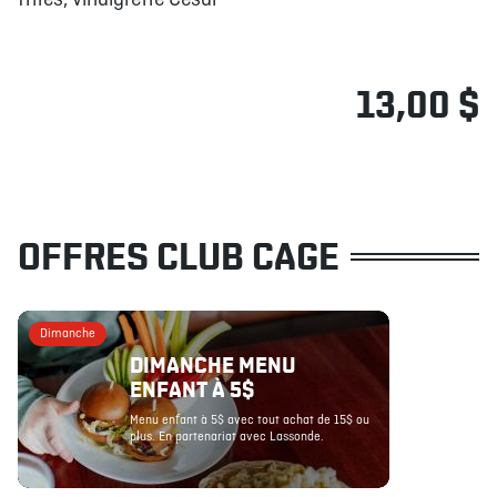
frites, vinaigrette César
13,00 $
OFFRES CLUB CAGE
Dimanche
DIMANCHE MENU
ENFANT À 5$
Menu enfant à 5$ avec tout achat de 15$ ou
plus. En partenariat avec Lassonde.