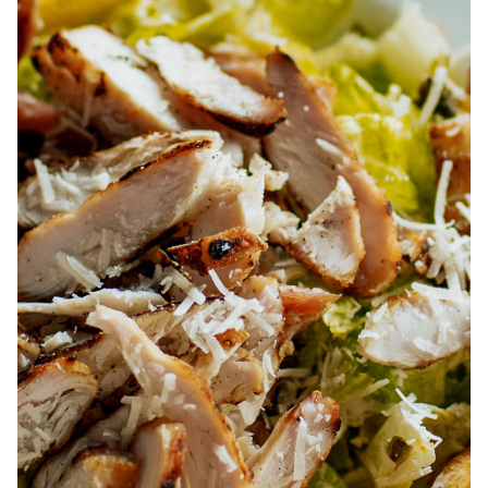
À PROPOS
EMPLOIS
EN ÉPICERIE
BOUTIQUE
TRAITEUR ÉVÉNEMENTIEL
NOUS JOINDRE
DONNER VOTRE OPINION