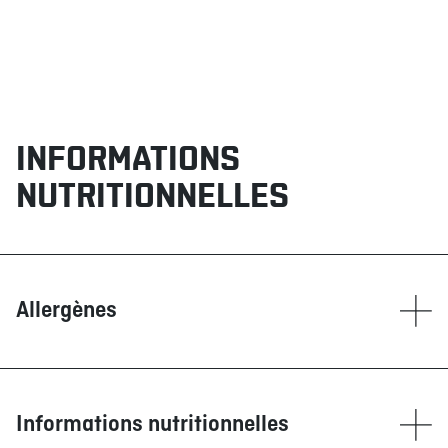
INFORMATIONS
NUTRITIONNELLES
Allergènes
Contient
Blé/Gluten
Moutarde
Informations nutritionnelles
Oeufs