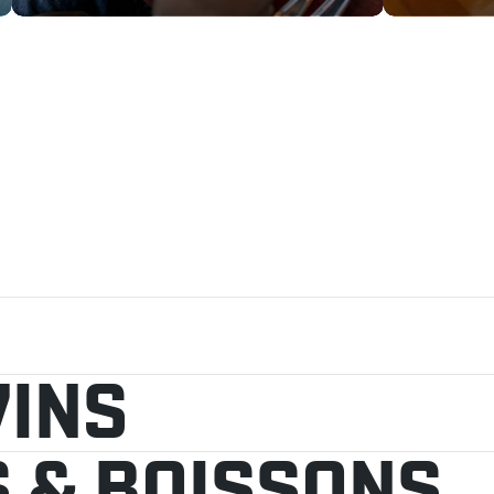
VINS
S & BOISSONS