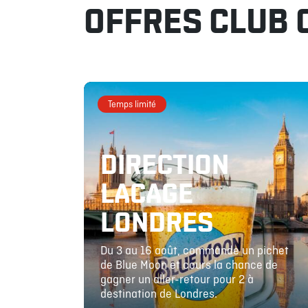
OFFRES CLUB 
Temps limité
DIRECTION
LACAGE
LONDRES
Du 3 au 16 août, commande un pichet
de Blue Moon et cours la chance de
gagner un aller-retour pour 2 à
destination de Londres.