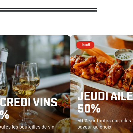
Jeudi
JEUDI AILE
CREDI VINS
50%
0%
50 % sur toutes nos ailes
outes les bouteilles de vin.
saveur au choix.