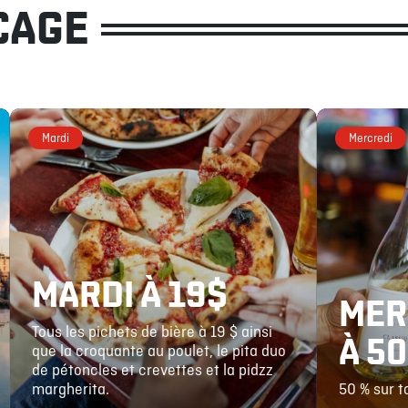
CAGE
Mardi
Mercredi
MARDI À 19$
MER
Tous les pichets de bière à 19 $ ainsi
À 5
que la croquante au poulet, le pita duo
de pétoncles et crevettes et la pidzz
margherita.
50 % sur t