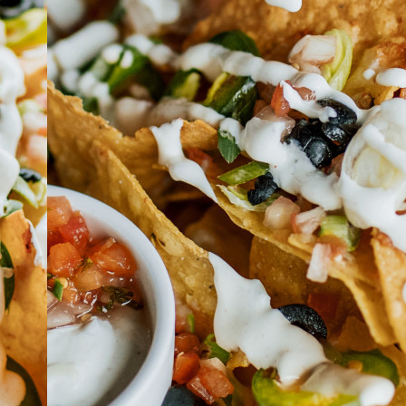
À PROPOS
EMPLOIS
EN ÉPICERIE
BOUTIQUE
TRAITEUR ÉVÉNEMENTIEL
NOUS JOINDRE
DONNER VOTRE OPINION