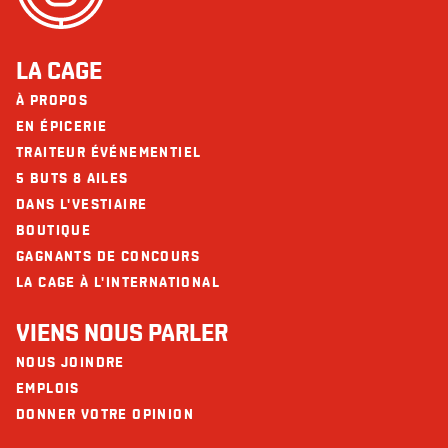
Noix
Fibres (g)
5
Sésame
Sucres (g)
9
LA CAGE
Protéines (g)
61
À PROPOS
Les restaurants La Cage - Brasserie sportive et ses collaborateurs ne
peuvent être tenus responsables d’une réaction allergique à la suite d'une
Calcium (mg)
1697
EN ÉPICERIE
consommation.
TRAITEUR ÉVÉNEMENTIEL
Fer (mg)
9
5 BUTS 8 AILES
Omega 3
4 mg
DANS L'VESTIAIRE
BOUTIQUE
GAGNANTS DE CONCOURS
LA CAGE À L'INTERNATIONAL
VIENS NOUS PARLER
NOUS JOINDRE
EMPLOIS
DONNER VOTRE OPINION