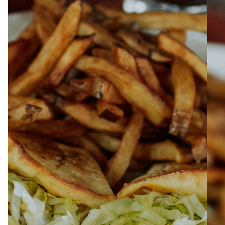
À PROPOS
EMPLOIS
EN ÉPICERIE
BOUTIQUE
TRAITEUR ÉVÉNEMENTIEL
NOUS JOINDRE
DONNER VOTRE OPINION