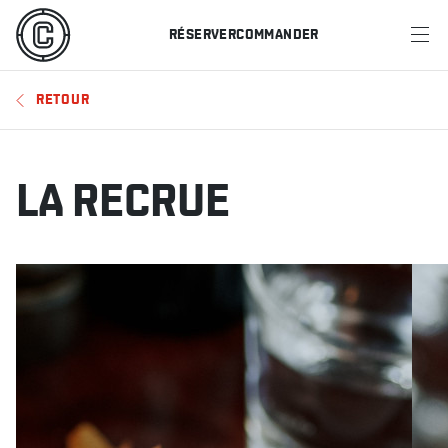
RÉSERVER
COMMANDER
MENU
RETOUR
RESTAURANTS
OFFRES ET PROMOTIONS
LA RECRUE
CARTES-CADEAUX
HORAIRE DES SPORTS
RÉSERVER
COMMANDER