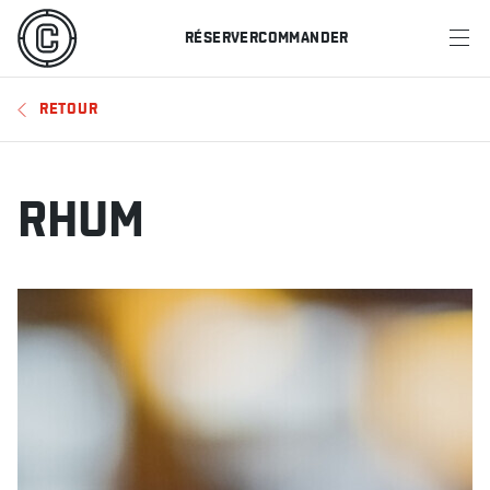
RÉSERVER
COMMANDER
MENU
RETOUR
RESTAURANTS
OFFRES ET PROMOTIONS
RHUM
CARTES-CADEAUX
HORAIRE DES SPORTS
RÉSERVER
COMMANDER