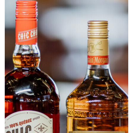
À PROPOS
EMPLOIS
EN ÉPICERIE
BOUTIQUE
TRAITEUR ÉVÉNEMENTIEL
NOUS JOINDRE
DONNER VOTRE OPINION