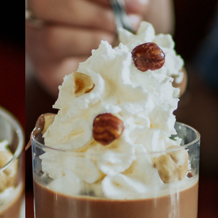
À PROPOS
EMPLOIS
EN ÉPICERIE
BOUTIQUE
TRAITEUR ÉVÉNEMENTIEL
NOUS JOINDRE
DONNER VOTRE OPINION