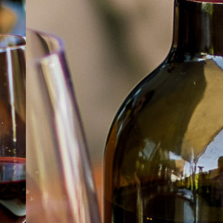
À PROPOS
EMPLOIS
EN ÉPICERIE
BOUTIQUE
TRAITEUR ÉVÉNEMENTIEL
NOUS JOINDRE
DONNER VOTRE OPINION