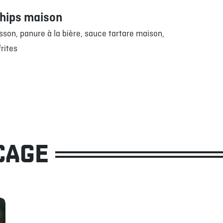
chips maison
isson, panure à la bière, sauce tartare maison,
frites
CAGE