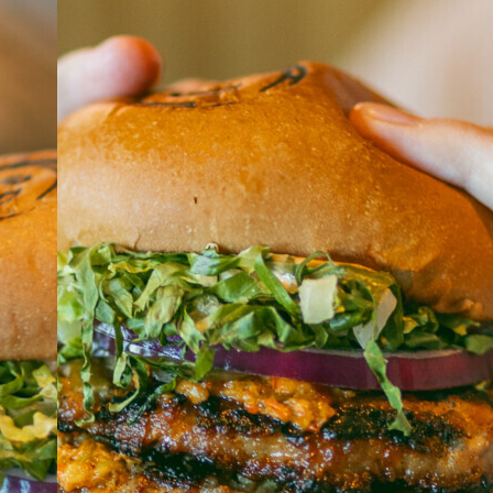
À PROPOS
EMPLOIS
EN ÉPICERIE
BOUTIQUE
TRAITEUR ÉVÉNEMENTIEL
NOUS JOINDRE
DONNER VOTRE OPINION